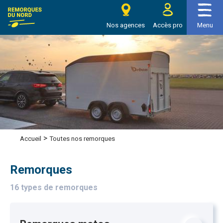
e Remorques du nord
Nos agences
Accès pro
Menu
>
Toutes nos remorques
Accueil
Remorques
16 types de remorques