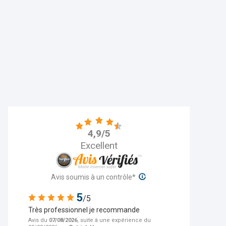
Pour plus d'informations sur les caracté
de contacter l'auteur de l'avis, merci 
- Aucune contrepartie n’a été fournie 
4,9/5
- Les avis sont publiés et conservés p
Excellent
- Les avis ne sont pas modifiables : si u
contacter Avis Vérifiés afin de supprime
- Les motifs de suppression des avis 
Avis soumis à un contrôle*
5
/5
Très professionnel je recommande
Avis du
07/08/2026
, suite à une expérience du