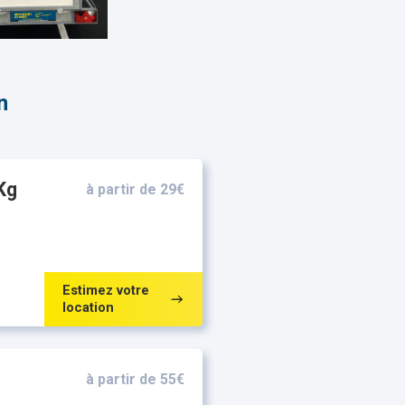
n
Kg
à partir de 29€
Estimez votre
location
à partir de 55€