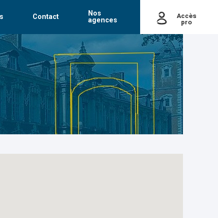
Nos
Accès
s
Contact
agences
pro
passe
Mot de passe oublié