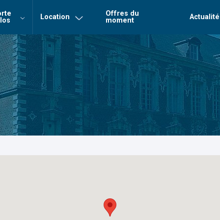
rte
Offres du
Location
Actualité
los
moment
Login
Mot de 
Connexion