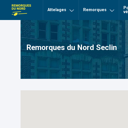
>
>
Remorques du Nord Seclin
Accueil
Nos agences
Po
page Remorques du nord
Attelages
Remorques
vé
Remorques du Nord Seclin