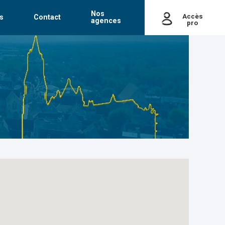
Nos
Accès
s
Contact
agences
pro
passe
Mot de passe oublié