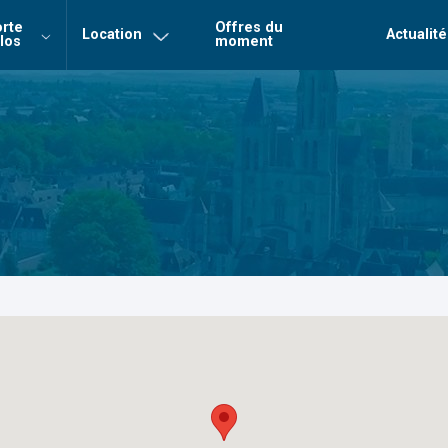
rte
Offres du
Location
Actualité
los
moment
Login
Mot de 
Connexion