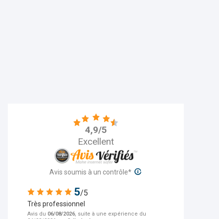
Pour plus d'informations sur les caracté
de contacter l'auteur de l'avis, merci 
- Aucune contrepartie n’a été fournie 
4,9/5
- Les avis sont publiés et conservés p
Excellent
- Les avis ne sont pas modifiables : si u
contacter Avis Vérifiés afin de supprime
- Les motifs de suppression des avis 
Avis soumis à un contrôle*
5
/5
Très professionnel
Avis du
06/08/2026
, suite à une expérience du