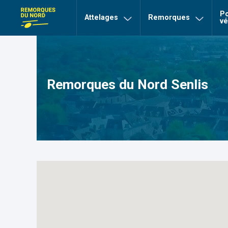
>
>
Remorques du Nord Senlis
Accueil
Nos agences
Po
page Remorques du nord
Attelages
Remorques
vé
Remorques du Nord Senlis