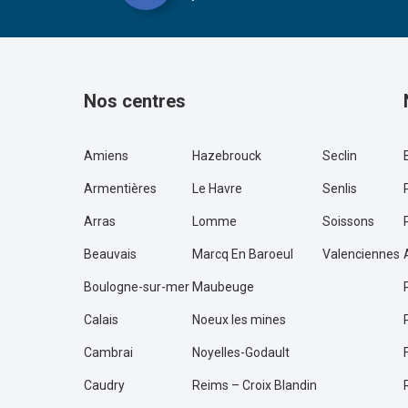
Nos centres
Amiens
Hazebrouck
Seclin
Armentières
Le Havre
Senlis
Arras
Lomme
Soissons
Beauvais
Marcq En Baroeul
Valenciennes
Boulogne-sur-mer
Maubeuge
Calais
Noeux les mines
Cambrai
Noyelles-Godault
Caudry
Reims – Croix Blandin