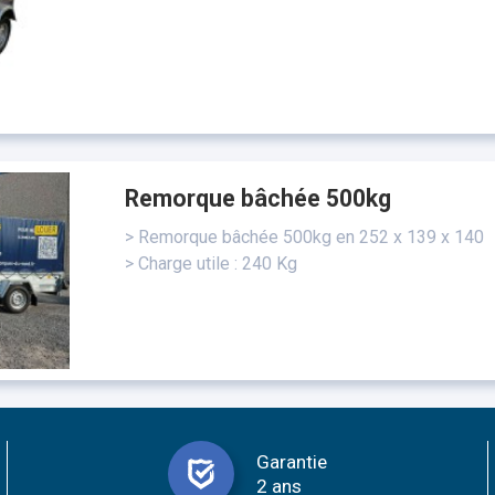
Remorque bâchée 500kg
> Remorque bâchée 500kg en 252 x 139 x 140
> Charge utile : 240 Kg
Garantie
2 ans