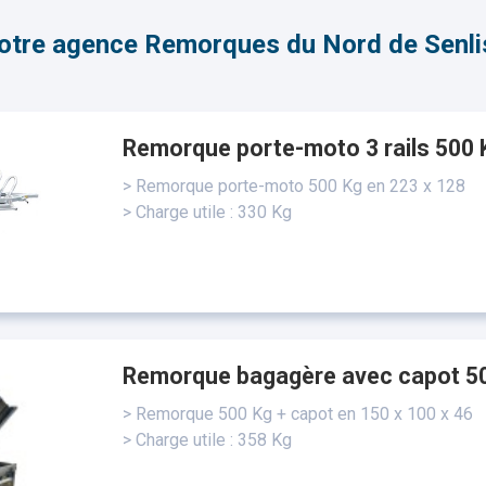
otre agence Remorques du Nord de Senli
Remorque porte-moto 3 rails 500 
> Remorque porte-moto 500 Kg en 223 x 128
> Charge utile : 330 Kg
Remorque bagagère avec capot 5
> Remorque 500 Kg + capot en 150 x 100 x 46
> Charge utile : 358 Kg