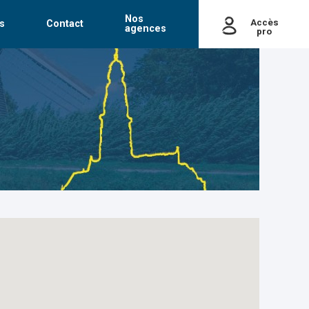
Nos
Accès
s
Contact
agences
pro
passe
Mot de passe oublié