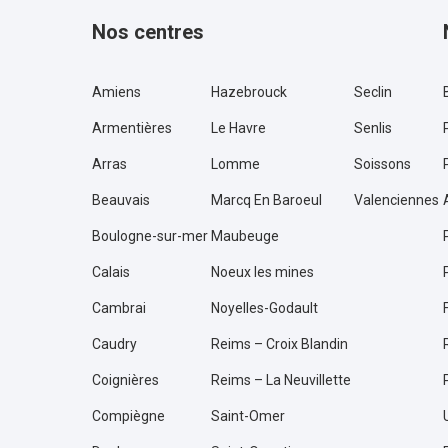
Nos centres
Amiens
Hazebrouck
Seclin
Armentières
Le Havre
Senlis
Arras
Lomme
Soissons
Beauvais
Marcq En Baroeul
Valenciennes
Boulogne-sur-mer
Maubeuge
Calais
Noeux les mines
Cambrai
Noyelles-Godault
Caudry
Reims – Croix Blandin
Coignières
Reims – La Neuvillette
Compiègne
Saint-Omer
U