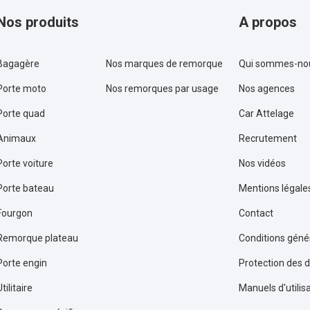
Nos produits
A propos
Bagagère
Nos marques de remorque
Qui sommes-no
Porte moto
Nos remorques par usage
Nos agences
Porte quad
Car Attelage
Animaux
Recrutement
Porte voiture
Nos vidéos
Porte bateau
Mentions légale
Fourgon
Contact
Remorque plateau
Conditions géné
Porte engin
Protection des 
tilitaire
Manuels d'utili