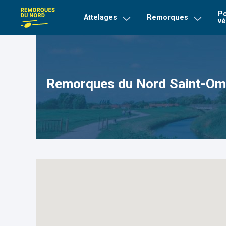
>
>
Remorques du Nord Saint-Ome
Accueil
Nos agences
Po
page Remorques du nord
Attelages
Remorques
vé
Remorques du Nord Saint-Om