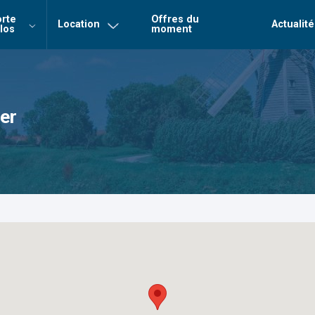
r
rte
Offres du
Location
Actualité
los
moment
Login
Mot de 
Connexion
er