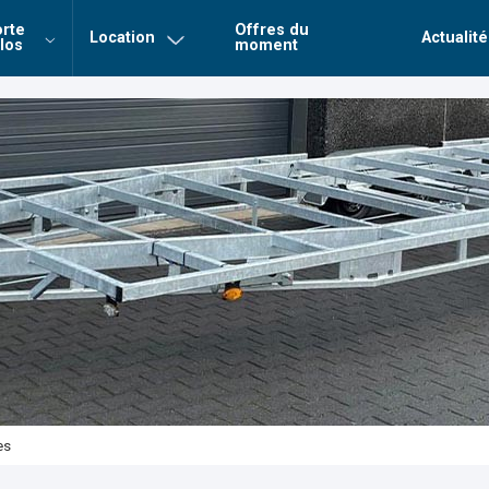
rte
Offres du
Location
Actualité
los
moment
Login
Mot de 
Connexion
es