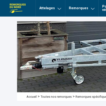
Po
page Remorques du nord
Attelages
Remorques
vé
>
>
Remorques spécifiqu
Accueil
Toutes nos remorques