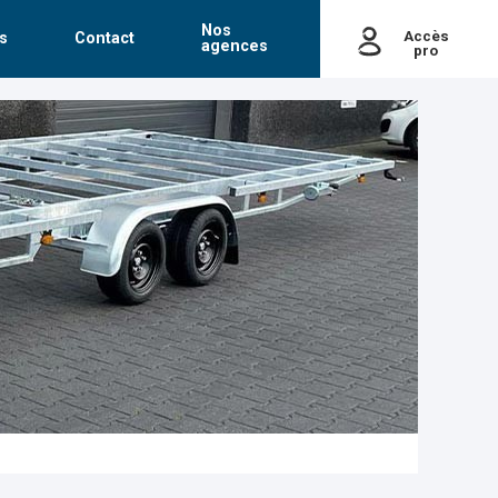
Nos
Accès
s
Contact
agences
pro
passe
Mot de passe oublié