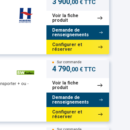
3 900
,00 € TTC
Voir la fiche
produit
Demande de
renseignements
Configurer et
réserver
Sur commande
4 790
,00 € TTC
Voir la fiche
nsporter + ou -
produit
Demande de
renseignements
Configurer et
réserver
Sur commande