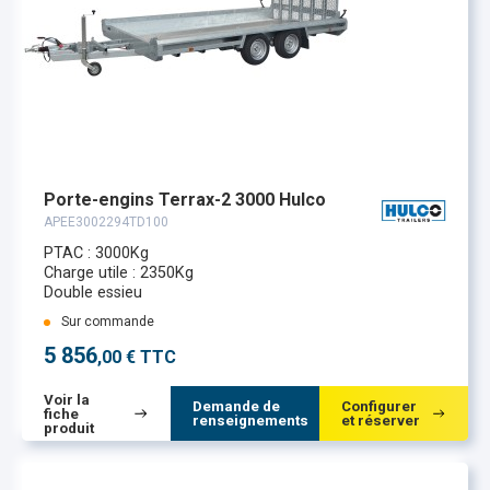
Porte-engins Terrax-2 3000 Hulco
APEE3002294TD100
PTAC : 3000Kg
Charge utile : 2350Kg
Double essieu
Sur commande
5 856
,00 € TTC
Voir la
Demande de
Configurer
fiche
renseignements
et réserver
produit