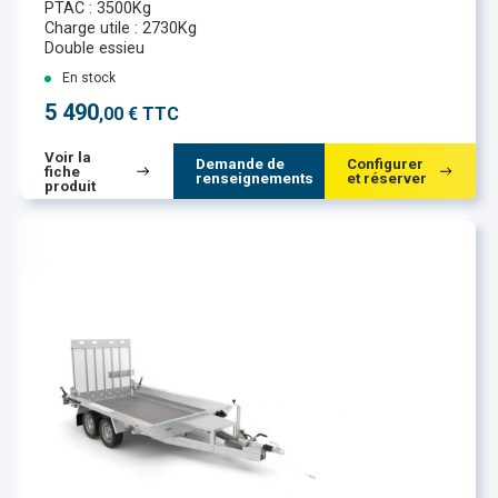
PTAC : 3500Kg
Charge utile : 2730Kg
Double essieu
En stock
5 490
,00 € TTC
Voir la
Demande de
Configurer
fiche
renseignements
et réserver
produit