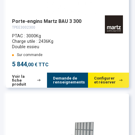
Porte-engins Martz BAU 3 300
TPEE3002300
PTAC : 3000Kg
Charge utile : 2436Kg
Double essieu
Sur commande
5 844
,00 € TTC
Voir la
Demande de
Configurer
fiche
renseignements
et réserver
produit