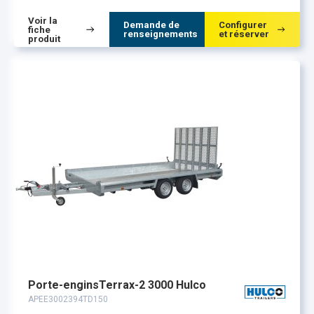
Voir la
Demande de
Configurer
fiche
renseignements
et réserver
produit
Porte-enginsTerrax-2 3000 Hulco
APEE3002394TD150