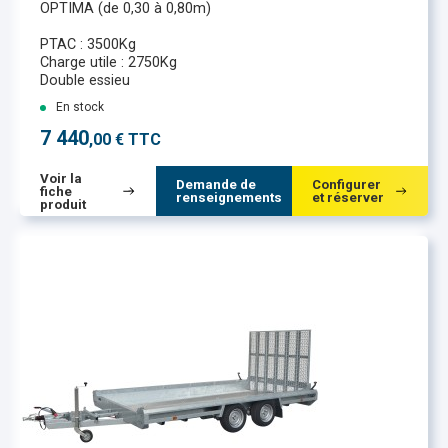
OPTIMA (de 0,30 à 0,80m)
PTAC : 3500Kg
Charge utile : 2750Kg
Double essieu
En stock
7 440
,00 € TTC
Voir la
Demande de
Configurer
fiche
renseignements
et réserver
produit