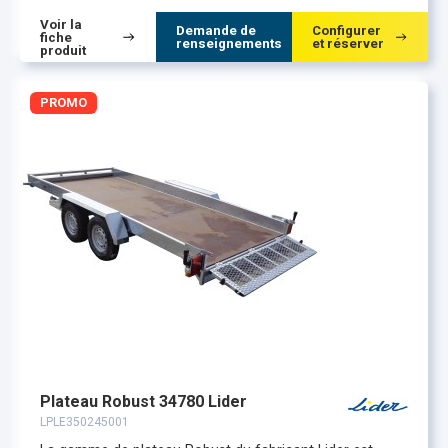
Voir la
Demande de
Configurer
fiche
renseignements
et réserver
produit
PROMO
Plateau Robust 34780 Lider
LPLE350245001