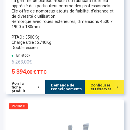
La gamme de plateau Robust du fabricant Lider est
apprécié des particuliers comme des professionnels.
Elle offre de nombreux atouts de fiabilité, d'aisance et
de diversité d'utilisation.
Remorque avec roues extérieures, dimensions 4500 x
1900 x 180mm
PTAC : 3500Kg
Charge utile : 2740Kg
Double essieu
En stock
6 263,00€
5 394
,00 € TTC
Voir la
Demande de
Configurer
fiche
renseignements
et réserver
produit
PROMO