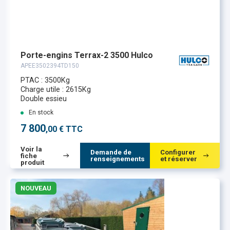
Porte-engins Terrax-2 3500 Hulco
APEE3502394TD150
PTAC : 3500Kg
Charge utile : 2615Kg
Double essieu
En stock
7 800
,00 € TTC
Voir la
Demande de
Configurer
fiche
renseignements
et réserver
produit
NOUVEAU