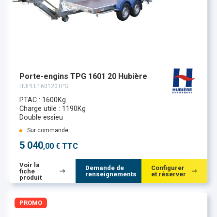
Porte-engins TPG 1601 20 Hubière
HUPEE160120TPG
PTAC : 1600Kg
Charge utile : 1190Kg
Double essieu
Sur commande
5 040
,00 € TTC
Voir la
Demande de
Configurer
fiche
renseignements
et réserver
produit
PROMO