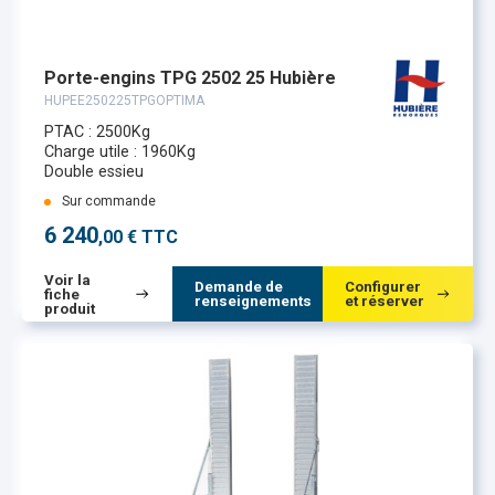
Porte-engins TPG 2502 25 Hubière
HUPEE250225TPGOPTIMA
PTAC : 2500Kg
Charge utile : 1960Kg
Double essieu
Sur commande
6 240
,00 € TTC
Voir la
Demande de
Configurer
fiche
renseignements
et réserver
produit