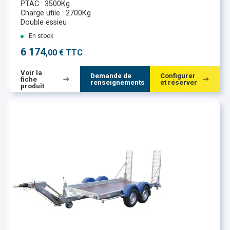
PTAC : 3500Kg
Charge utile : 2700Kg
Double essieu
En stock
6 174
,00 € TTC
Voir la
Demande de
Configurer
fiche
renseignements
et réserver
produit