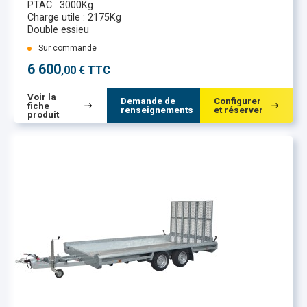
PTAC : 3000Kg
Charge utile : 2175Kg
Double essieu
Sur commande
6 600
,00 € TTC
Voir la
Demande de
Configurer
fiche
renseignements
et réserver
produit