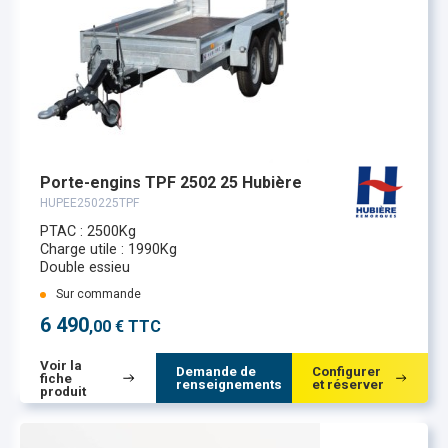
Porte-engins TPF 2502 25 Hubière
HUPEE250225TPF
PTAC : 2500Kg
Charge utile : 1990Kg
Double essieu
Sur commande
6 490
,00 € TTC
Voir la
Demande de
Configurer
fiche
renseignements
et réserver
produit