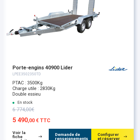
Porte-engins 40900 Lider
LPEE3502350TD
PTAC : 3500Kg
Charge utile : 2830Kg
Double essieu
En stock
6 774,00€
5 490
,00 € TTC
Voir la
Demande de
Configurer
fiche
renseignements
et réserver