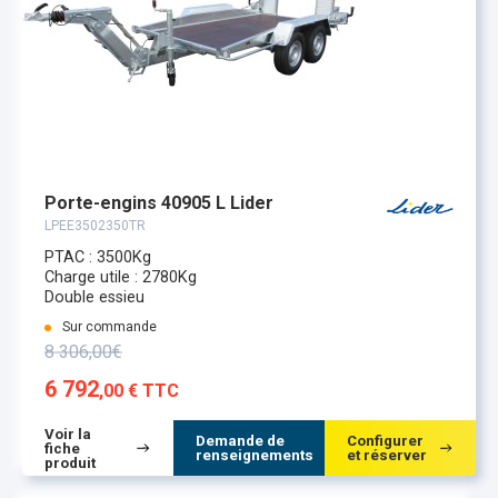
Porte-engins 40905 L Lider
LPEE3502350TR
PTAC : 3500Kg
Charge utile : 2780Kg
Double essieu
Sur commande
8 306,00€
6 792
,00 € TTC
Voir la
Demande de
Configurer
fiche
renseignements
et réserver
produit