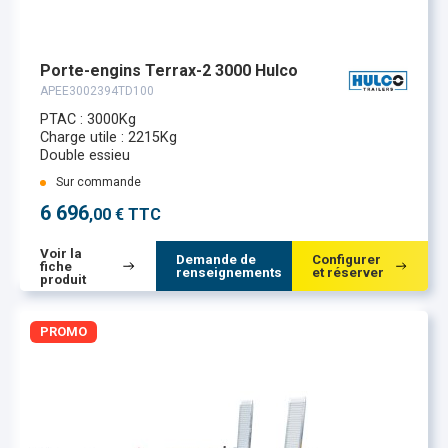
Porte-engins Terrax-2 3000 Hulco
APEE3002394TD100
PTAC : 3000Kg
Charge utile : 2215Kg
Double essieu
Sur commande
6 696
,00 € TTC
Voir la
Demande de
Configurer
fiche
renseignements
et réserver
produit
PROMO