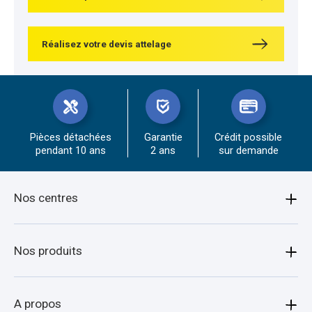
Réalisez votre devis attelage
Pièces détachées
Garantie
Crédit possible
pendant 10 ans
2 ans
sur demande
Nos centres
Amiens
Nos produits
Armentières
Bagagère
A propos
Arras