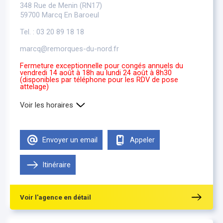
348 Rue de Menin (RN17)
59700 Marcq En Baroeul
Tel. : 03 20 89 18 18
marcq@remorques-du-nord.fr
Fermeture exceptionnelle pour congés annuels du
vendredi 14 août à 18h au lundi 24 août à 8h30
(disponibles par téléphone pour les RDV de pose
attelage)
Voir les horaires
Lundi
8h30-12h00 , 14h00-18h00
Mardi
8h30-12h00 , 14h00-18h00
Envoyer un email
Appeler
Mercredi
8h30-12h00 , 14h00-18h00
Jeudi
8h30-12h00 , 14h00-18h00
Vendredi
Itinéraire
8h30-12h00 , 14h00-18h00
Samedi
Fermé
Voir l'agence en détail