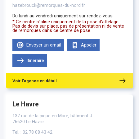
hazebrouck@remorques-du-nord.fr
Du lundi au vendredi uniquement sur rendez-vous.
* Ce centre réalise uniquement de la pose d'attelage.
Pas de devis sur place, pas de présentation ni de vente
de remorques dans ce centre de pose.
Envoyer un email
Appeler
Itinéraire
Voir l'agence en détail
Le Havre
137 rue de la pique en Mare, bâtiment J
76620 Le Havre
Tel. : 02 78 08 43 42