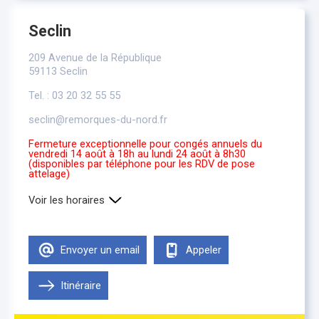
Seclin
209 Avenue de la République
59113 Seclin
Tel. : 03 20 32 55 55
seclin@remorques-du-nord.fr
Fermeture exceptionnelle pour congés annuels du
vendredi 14 août à 18h au lundi 24 août à 8h30
(disponibles par téléphone pour les RDV de pose
attelage)
Voir les horaires
Lundi
8h30-12h00 , 14h00-18h00
Mardi
8h30-12h00 , 14h00-18h00
Envoyer un email
Appeler
Mercredi
8h30-12h00 , 14h00-18h00
Jeudi
8h30-12h00 , 14h00-18h00
Vendredi
Itinéraire
8h30-12h00 , 14h00-18h00
Samedi
Fermé