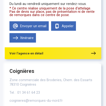
Du lundi au vendredi uniquement sur rendez-vous.
* Ce centre réalise uniquement de la pose d'attelage.
Pas de devis sur place, pas de présentation ni de vente
de remorques dans ce centre de pose.
Envoyer un email
Appeler
Itinéraire
Voir l'agence en détail
Coignières
Zone commerciale des Broderies, Chem. des Essarts
78310 Coignières
Tel. : 01 34 61 64 23
coignieres@remorques-du-nord.fr