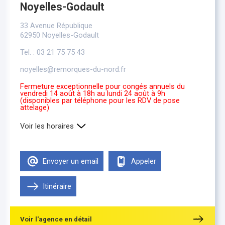
Noyelles-Godault
33 Avenue République
62950 Noyelles-Godault
Tel. : 03 21 75 75 43
noyelles@remorques-du-nord.fr
Fermeture exceptionnelle pour congés annuels du
vendredi 14 août à 18h au lundi 24 août à 9h
(disponibles par téléphone pour les RDV de pose
attelage)
Voir les horaires
Lundi
9h00-12h00 , 13h30-18h00
Mardi
9h00-12h00 , 13h30-18h00
Envoyer un email
Appeler
Mercredi
9h00-12h00 , 13h30-18h00
Jeudi
9h00-12h00 , 13h30-18h00
Vendredi
Itinéraire
9h00-12h00 , 13h30-18h00
Samedi
Fermé
Voir l'agence en détail