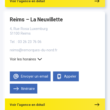
Voir l'agence en détail
Reims – La Neuvillette
4, Rue Rosa Luxemburg
51100 Reims
Tel. : 03 26 23 76 06
reims@remorques-du-nord.fr
Voir les horaires
Lundi
9h00-12h00 , 13h30-18h00
Mardi
9h00-12h00 , 13h30-18h00
Envoyer un email
Appeler
Mercredi
9h00-12h00 , 13h30-18h00
Jeudi
9h00-12h00 , 13h30-18h00
Vendredi
Itinéraire
9h00-12h00 , 13h30-18h00
Samedi
Fermé
Voir l'agence en détail