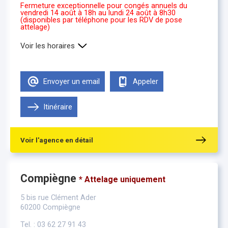
Fermeture exceptionnelle pour congés annuels du
vendredi 14 août à 18h au lundi 24 août à 8h30
(disponibles par téléphone pour les RDV de pose
attelage)
Voir les horaires
Lundi
8h30-12h00 , 14h00-18h00
Mardi
8h30-12h00 , 14h00-18h00
Envoyer un email
Appeler
Mercredi
8h30-12h00 , 14h00-18h00
Jeudi
8h30-12h00 , 14h00-18h00
Vendredi
Itinéraire
8h30-12h00 , 14h00-18h00
Samedi
Fermé
Voir l'agence en détail
Compiègne
* Attelage uniquement
5 bis rue Clément Ader
60200 Compiègne
Tel. : 03 62 27 91 43