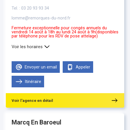
Tel. : 03 20 93 93 34
lomme@remorques-du-nord.fr
Fermeture exceptionnelle pour congés annuels du
vendredi 14 août à 18h au lundi 24 août à 9h(disponibles
par téléphone pour les RDV de pose attelage)
Voir les horaires
Lundi
9h00-12h00 , 13h30-18h00
Mardi
9h00-12h00 , 13h30-18h00
Envoyer un email
Appeler
Mercredi
9h00-12h00 , 13h30-18h00
Jeudi
9h00-12h00 , 13h30-18h00
Vendredi
Itinéraire
9h00-12h00 , 13h30-18h00
Samedi
Fermé
Voir l'agence en détail
Marcq En Baroeul