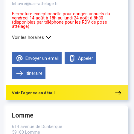
lehavre@car-attelage.fr
Fermeture exceptionnelle pour congés annuels du
vendredi 14 août à 18h au lundi 24 août à 8h30
(disponibles par téléphone pour les RDV de pose
attelage)
Voir les horaires
Lundi
8h30-12h30 , 14h00-18h00
Mardi
8h30-12h30 , 14h00-18h00
Envoyer un email
Appeler
Mercredi
8h30-12h30 , 14h00-18h00
Jeudi
8h30-12h30 , 14h00-18h00
Vendredi
Itinéraire
8h30-12h30 , 14h00-17h00
Samedi
Fermé
Voir l'agence en détail
Lomme
614 avenue de Dunkerque
59160 Lomme