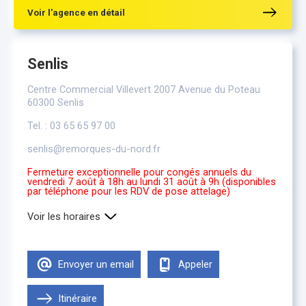
Voir l'agence en détail
Senlis
Centre Commercial Villevert 2007 Avenue du Poteau
60300 Senlis
Tel. : 03 65 65 97 00
senlis@remorques-du-nord.fr
Fermeture exceptionnelle pour congés annuels du
vendredi 7 août à 18h au lundi 31 août à 9h (disponibles
par téléphone pour les RDV de pose attelage)
Voir les horaires
Lundi
9h00-12h00 , 13h30-18h00
Mardi
9h00-12h00 , 13h30-18h00
Envoyer un email
Appeler
Mercredi
9h00-12h00 , 13h30-18h00
Jeudi
9h00-12h00 , 13h30-18h00
Vendredi
Itinéraire
9h00-12h00 , 13h30-18h00