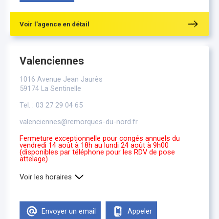
Voir l'agence en détail
Valenciennes
1016 Avenue Jean Jaurès
59174 La Sentinelle
Tel. : 03 27 29 04 65
valenciennes@remorques-du-nord.fr
Fermeture exceptionnelle pour congés annuels du
vendredi 14 août à 18h au lundi 24 août à 9h00
(disponibles par téléphone pour les RDV de pose
attelage)
Voir les horaires
Lundi
9h00-12h00 , 13h30-18h00
Mardi
9h00-12h00 , 13h30-18h00
Envoyer un email
Appeler
Mercredi
9h00-12h00 , 13h30-18h00