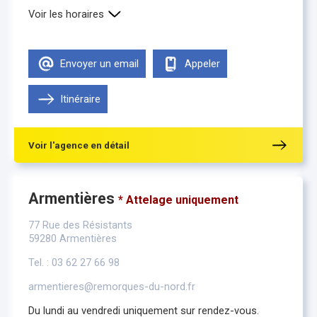
Voir les horaires
Lundi
9h00-12h00 , 13h30-18h00
Mardi
9h00-12h00 , 13h30-18h00
Envoyer un email
Appeler
Mercredi
9h00-12h00 , 13h30-18h00
Jeudi
9h00-12h00 , 13h30-18h00
Vendredi
Itinéraire
9h00-12h00 , 13h30-18h00
Samedi
Fermé
Voir l'agence en détail
Armentières
* Attelage uniquement
77 Rue des Résistants
59280 Armentières
Tel. : 03 62 27 66 98
armentieres@remorques-du-nord.fr
Du lundi au vendredi uniquement sur rendez-vous.