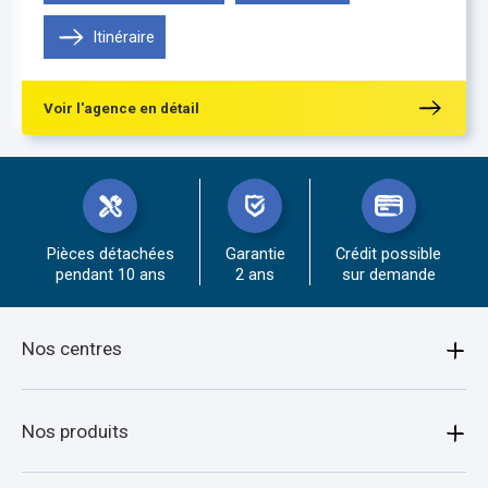
Jeudi
9h00-12h00 , 13h30-18h00
Vendredi
Itinéraire
9h00-12h00 , 13h30-18h00
Samedi
Fermé
Voir l'agence en détail
Pièces détachées
Garantie
Crédit possible
pendant 10 ans
2 ans
sur demande
Nos centres
Amiens
Nos produits
Armentières