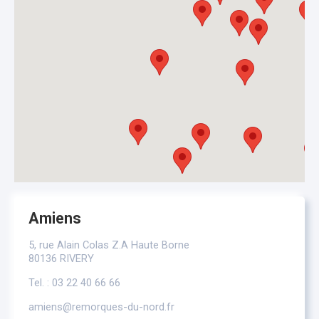
Amiens
5, rue Alain Colas Z.A Haute Borne
80136 RIVERY
Tel. : 03 22 40 66 66
amiens@remorques-du-nord.fr