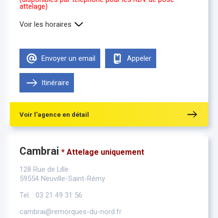
attelage)
Voir les horaires
Lundi
8h30-12h00 , 14h00-18h00
Mardi
8h30-12h00 , 14h00-18h00
Envoyer un email
Appeler
Mercredi
8h30-12h00 , 14h00-18h00
Jeudi
8h30-12h00 , 14h00-18h00
Vendredi
Itinéraire
8h30-12h00 , 14h00-18h00
Samedi
Fermé
Voir l'agence en détail
Cambrai
* Attelage uniquement
128 Rue de Lille
59554 Neuville-Saint-Rémy
Tel. : 03 21 49 31 56
cambrai@remorques-du-nord.fr