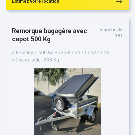
Estimez votre location
à partir de
Remorque bagagère avec
19€
capot 500 Kg
> Remorque 500 Kg + capot en 170 x 122 x 46
> Charge utile : 338 Kg