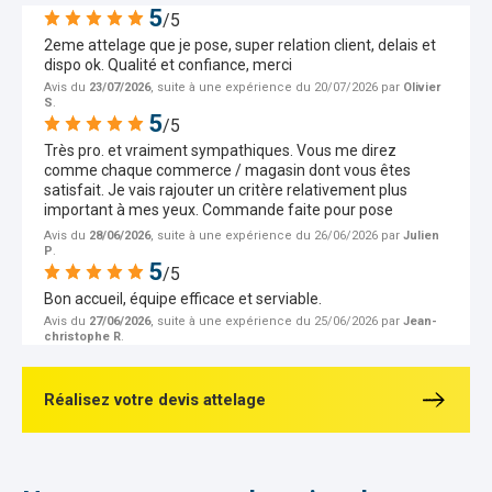
5
/5
2eme attelage que je pose, super relation client, delais et
dispo ok. Qualité et confiance, merci
Avis du
23/07/2026
, suite à une expérience du 20/07/2026 par
Olivier
S
.
5
/5
Très pro. et vraiment sympathiques. Vous me direz
comme chaque commerce / magasin dont vous êtes
satisfait. Je vais rajouter un critère relativement plus
important à mes yeux. Commande faite pour pose
d'attelage 7 jours après. J'ai une galère qui arrive 4 jours
Avis du
28/06/2026
, suite à une expérience du 26/06/2026 par
Julien
avant la pose. Ils ont réussi à me reprogrammer après
P
.
5
quelques "gymnastiques intellectuelles" à me
/5
reprogrammer le même jour. Rien que pour ça, rien que
Bon accueil, équipe efficace et serviable.
d'essayer de teouver une solution à mon problème, je
Avis du
27/06/2026
, suite à une expérience du 25/06/2026 par
Jean-
vous les recommande.
christophe R
.
Réalisez votre devis attelage