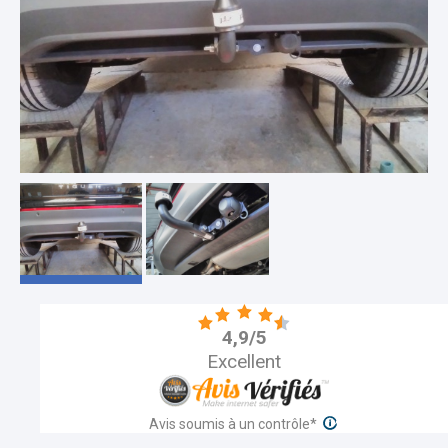
Pour plus d'informations sur les caractéristiques
du contrôle des avis et la possibilité de contacter
l'auteur de l'avis, merci de consulter nos
CGU
- Aucune contrepartie n’a été fournie en échange
des avis
- Les avis sont publiés et conservés pendant une
durée de cinq ans
- Les avis ne sont pas modifiables : si un client
souhaite modifier son avis, il doit contacter Avis
4,9/5
Vérifiés afin de supprimer l’avis existant, et en
Excellent
publier un nouveau
- Les motifs de suppression des avis sont
disponibles
ici
Avis soumis à un contrôle*