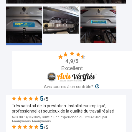
Pour plus d'informations sur les caractéristiques
du contrôle des avis et la possibilité de contacter
l'auteur de l'avis, merci de consulter nos
CGU
- Aucune contrepartie n’a été fournie en échange
des avis
- Les avis sont publiés et conservés pendant une
durée de cinq ans
- Les avis ne sont pas modifiables : si un client
souhaite modifier son avis, il doit contacter Avis
4,9/5
Vérifiés afin de supprimer l’avis existant, et en
Excellent
publier un nouveau
- Les motifs de suppression des avis sont
disponibles
ici
Avis soumis à un contrôle*
5
/5
Très satisfait de la prestation. Installateur impliqué,
professionnel et soucieux de la qualité du travail réalisé
Avis du
14/06/2026
, suite à une expérience du 12/06/2026 par
Anonymous Anonymous
.
5
/5