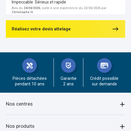
Impeccable. Sérieux et rapide
Avis du
24/04/2026
, suite à une expérience du 22/04/2026 par
Christophe H
.
Réalisez votre devis attelage
Pièces détachées
Garantie
Crédit possible
pendant 10 ans
2 ans
sur demande
Nos centres
Amiens
Nos produits