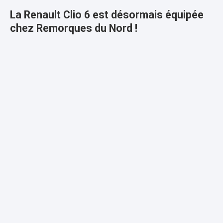
La Renault Clio 6 est désormais équipée
chez Remorques du Nord !
Vous venez de recevoir votre nouvelle Renault Clio 6 ?
Bonne nouvelle : chez Remorques du Nord, nous savons
déjà l’équiper en attelage et faisceau spécifique.
Plus d'infos