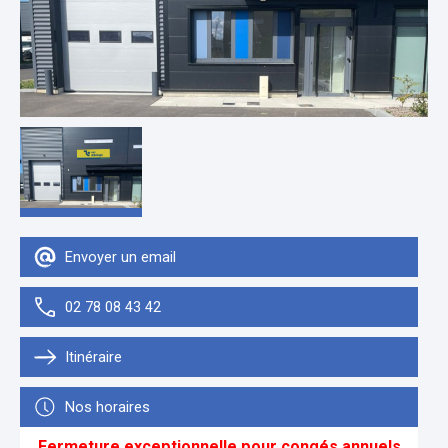
Envoyer un email
02 78 08 43 42
Itinéraire
Nos horaires
Fermeture exceptionnelle pour congés annuels