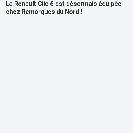
La Renault Clio 6 est désormais équipée
chez Remorques du Nord !
Vous venez de recevoir votre nouvelle Renault Clio 6 ?
Bonne nouvelle : chez Remorques du Nord, nous savons
déjà l’équiper en attelage et faisceau spécifique.
Plus d'infos