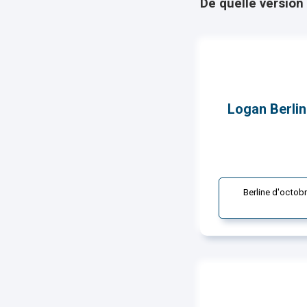
De quelle version s
Logan Berli
X
Berline d'octobr