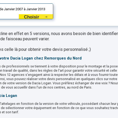
de Janvier 2007 à Janvier 2013
Choisir
ine en effet en 5 versions, nous avons besoin de bien identifier 
de faisceau peuvent varier.
s celle là pour obtenir votre devis personnalisé ;)
e votre Dacia Logan chez Remorques du Nord
 de professionnels se tiennent à votre disposition pour le montage et la pose
travail de qualité, dans les règles de l'art pour garantir votre sécurité et cel
Nos 12 agences s’engagent ainsi à respecter les délais et à vous fournir toute
si, vous pouvez réaliser votre devis personnalisé en quelques clics sur notre s
on de votre version de Dacia Logan. Vous préférez échanger de vive voix ? Nou
 de vous accueillir dans l’un de nos centres, au nord de Paris.
cia Logan
s d'attelages en fonction de la version de votre véhicule, possédant chacun leu
 de sélectionner votre équipement en fonction de ce que vous souhaitez tracte
 et son tarif.