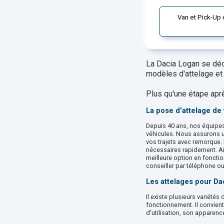
Van et Pick-Up 
La Dacia Logan se décl
modèles d'attelage et 
Plus qu'une étape aprè
La pose d'attelage d
Depuis 40 ans, nos équipes
véhicules. Nous assurons un 
vos trajets avec remorque. 
nécessaires rapidement. Ain
meilleure option en foncti
conseiller par téléphone ou
Les attelages pour Da
Il existe plusieurs variété
fonctionnement. Il convient
d'utilisation, son apparence