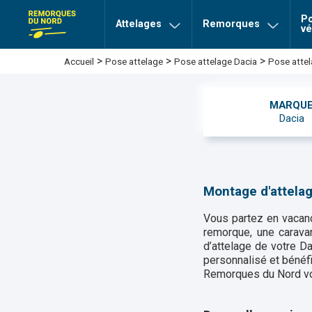
Po
Attelages
Remorques
vé
>
>
>
Pose atte
Accueil
Pose attelage
Pose attelage Dacia
MARQU
Dacia
Montage d'attela
Vous partez en vacanc
remorque, une carava
d’attelage de votre Da
personnalisé et bénéf
Remorques du Nord vous