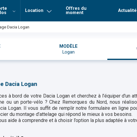
rte
Offres du
Location
Actualité
los
moment
Login
Mot de 
lage Dacia Logan
Connexion
E
MODÈLE
Logan
ge Dacia Logan
es à bord de votre Dacia Logan et cherchez à l’équiper d'un att
ne ou un porte-vélo ? Chez Remorques du Nord, nous réalis
cia Logan. Il vous suffit de remplir notre formulaire en ligne po
icier du montage d’attelage qui répond le mieux à vos besoins.
 aide à comprendre et à choisir l’option la plus adaptée à votre