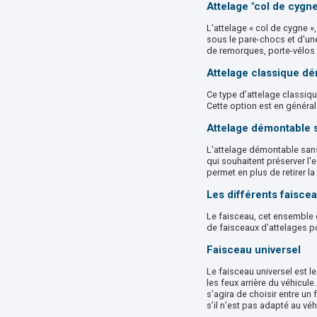
Attelage "col de cygne
L'attelage « col de cygne »
sous le pare-chocs et d'une 
de remorques, porte-vélos 
Attelage classique dé
Ce type d’attelage classiqu
Cette option est en général 
Attelage démontable s
L'attelage démontable sans 
qui souhaitent préserver l'e
permet en plus de retirer la
Les différents faisce
Le faisceau, cet ensemble d
de faisceaux d’attelages p
Faisceau universel
Le faisceau universel est l
les feux arrière du véhicule
s’agira de choisir entre un
s’il n’est pas adapté au véh