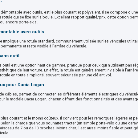
"
, démontable avec outils, est le plus courant et polyvalent. Il se compose d'une
rotule qui se fixe sur la boule. Excellent rapport qualité/prix, cette option per
ou encore porte-skis.
montable avec outils
e implique une rotule standard, communément utilisée sur les véhicules utilitai
permanente et reste visible à l’arrière du véhicule.
ans outil
outil est une option haut de gamme, pratique pour ceux qui n'utilisent pas rég
sthétique de leur voiture. En effet, la rotule est généralement invisible à l’arrièr
 rotule en toute simplicité, souvent sécurisée par une clé antivol.
aux pour Dacia Logan
e câbles, permet de connecter les différents éléments électriques du véhicule.
our le modèle Dacia Logan, chacun offrant des fonctionnalités et des avantage
e plus courant et le moins coûteux. Il convient pour les remorques légères et p
. Selon la charge que vous souhaitez tracter (un simple porte-vélo ou une carava
 faisceau de 7 ou de 13 broches. Moins cher, il est aussi moins fiable et peut
icule.