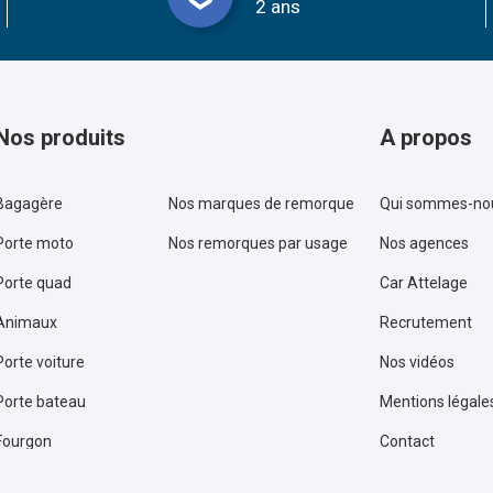
2 ans
Nos produits
A propos
Bagagère
Nos marques de remorque
Qui sommes-no
Porte moto
Nos remorques par usage
Nos agences
Porte quad
Car Attelage
Animaux
Recrutement
Porte voiture
Nos vidéos
Porte bateau
Mentions légale
Fourgon
Contact
Remorque plateau
Conditions géné