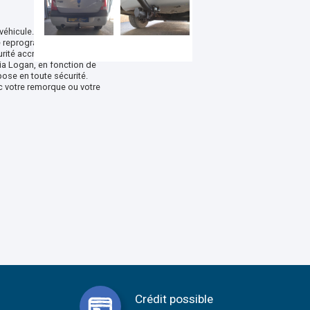
éhicule. Effectué selon les
ne reprogrammation
urité accrue. Chez
ia Logan, en fonction de
ose en toute sécurité.
c votre remorque ou votre
Crédit possible