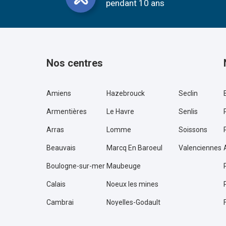
pendant 10 ans
Nos centres
Amiens
Hazebrouck
Seclin
Armentières
Le Havre
Senlis
Arras
Lomme
Soissons
Beauvais
Marcq En Baroeul
Valenciennes
Boulogne-sur-mer
Maubeuge
Calais
Noeux les mines
Cambrai
Noyelles-Godault
Caudry
Reims – Croix Blandin