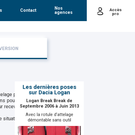
Nos
Accès
s
Contact
agences
pro
passe
Mot de passe oublié
VERSION
Les dernières poses
sur Dacia Logan
elage pour tracter une
ons pour vous la pose
Logan Break Break de
ur recevoir votre devis
Septembre 2006 à Juin 2013
Avec la rotule d’attelage
 situation.
démontable sans outil