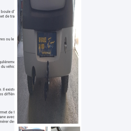
 boule d'attelage fixée
met de tracter tous les types
res ou les 4x4 urbains.
ulièrement leur attelage et
e du véhicule. Cette option
 Il existe plusieurs types
s différents.
ermet de faire fonctionner
ne avec réfrigérateur), il
 générer des désagréments