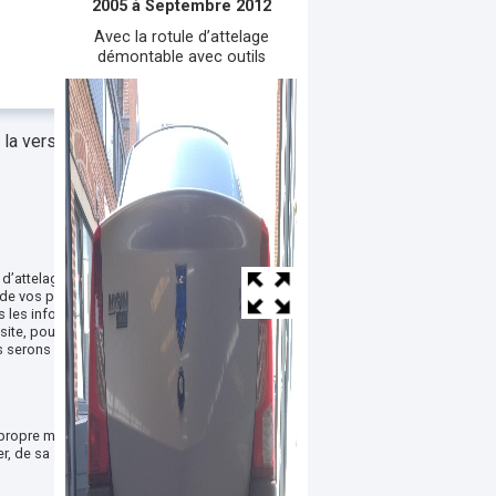
2005 à Septembre 2012
Avec la rotule d’attelage
démontable avec outils
la version car les
 d’attelage sur vos
le de vos passagers lors de
s les informations
ite, pour trouver la
s serons ravis de vous
r propre mode de
r, de sa simplicité