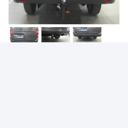
Scudo II à partir de Mars 2007
Avec la rotule d’attelage démontable avec outils