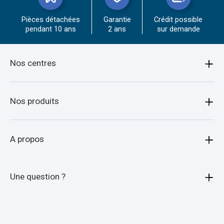
Pièces détachées
Garantie
Crédit possible
pendant 10 ans
2 ans
sur demande
Nos centres
Amiens
Nos produits
Armentières
Bagagère
A propos
Arras
Porte moto
Beauvais
Qui sommes-nous ?
Une question ?
Porte quad
Boulogne-sur-mer
Nos agences
Animaux
Calais
Nos experts vous répondent
Car Attelage
Porte voiture
Cambrai
dans les meilleurs délais !