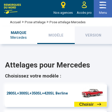
e Remorques du nord
Nos agences
Accès pro
Menu
>
>
Pose attelage Mercedes
Accueil
Pose attelage
MARQUE
MODÈLE
VERSION
Mercedes
Attelages pour Mercedes
Choisissez votre modèle :
280SL+300SL+350SL+420SL Berline
Choisir