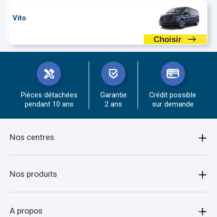
Vito
Choisir
Pièces détachées
Garantie
Crédit possible
pendant 10 ans
2 ans
sur demande
Nos centres
Amiens
Nos produits
Armentières
Bagagère
A propos
Arras