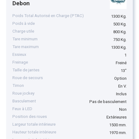
Debon
Poids Total Autorisé en Charge (PTAC)
1300 Kg.
Poids à vide
500 Kg.
Charge utile
800 Kg.
Tare minimum
750 Kg.
Tare maximum
1300 Kg.
Essieux
1
Freinage
Freiné
Taille de jantes
13"
Roue de secours
Option
Timon
En V.
Roue jockey
Inclus
Basculement
Pas de basculement
Feux à LED
Non
Position des roues
Extérieures
Largeur totale intérieure
1500 mm.
Hauteur totale intérieure
1970 mm.