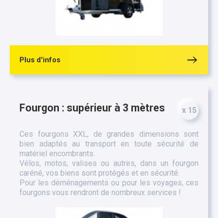
Plus d'infos
Fourgon : supérieur à 3 mètres
x 15
Ces fourgons XXL, de grandes dimensions sont
bien adaptés au transport en toute sécurité de
matériel encombrants.
Vélos, motos, valises ou autres, dans un fourgon
caréné, vos biens sont protégés et en sécurité.
Pour les déménagements ou pour les voyages, ces
fourgons vous rendront de nombreux services !