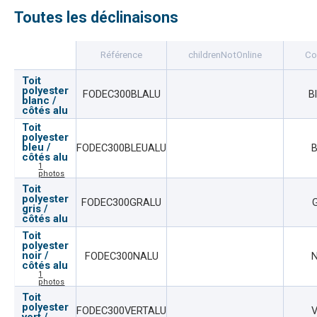
Toutes les déclinaisons
Référence
childrenNotOnline
Co
Toit
polyester
FODEC300BLALU
B
blanc /
côtés alu
Toit
polyester
bleu /
FODEC300BLEUALU
B
côtés alu
1
photos
Toit
polyester
FODEC300GRALU
G
gris /
côtés alu
Toit
polyester
noir /
FODEC300NALU
N
côtés alu
1
photos
Toit
polyester
FODEC300VERTALU
V
vert /