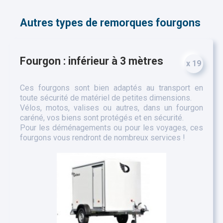
Autres types de remorques fourgons
Fourgon : inférieur à 3 mètres
x 19
Ces fourgons sont bien adaptés au transport en
toute sécurité de matériel de petites dimensions.
Vélos, motos, valises ou autres, dans un fourgon
caréné, vos biens sont protégés et en sécurité.
Pour les déménagements ou pour les voyages, ces
fourgons vous rendront de nombreux services !