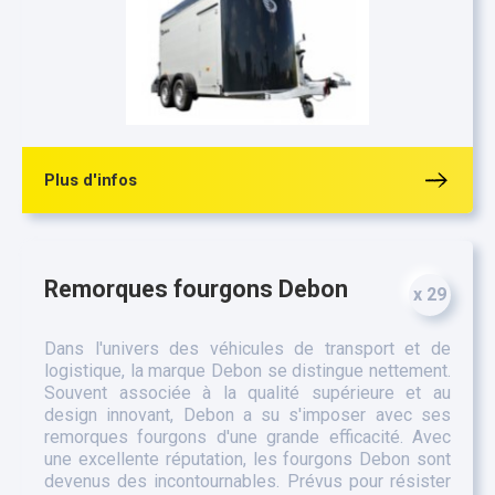
Plus d'infos
Remorques fourgons Debon
x 29
Dans l'univers des véhicules de transport et de
logistique, la marque Debon se distingue nettement.
Souvent associée à la qualité supérieure et au
design innovant, Debon a su s'imposer avec ses
remorques fourgons d'une grande efficacité. Avec
une excellente réputation, les fourgons Debon sont
devenus des incontournables. Prévus pour résister