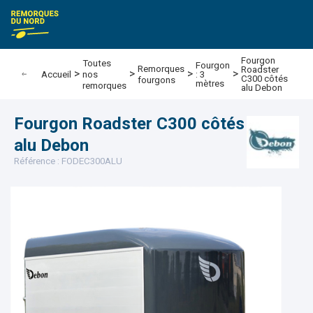
e Remorques du nord
Fourgon
Toutes
Fourgon
Remorques
Roadster
>
>
>
>
: 3
Accueil
nos
C300 côtés
fourgons
mètres
remorques
alu Debon
Fourgon Roadster C300 côtés
alu Debon
Référence : FODEC300ALU