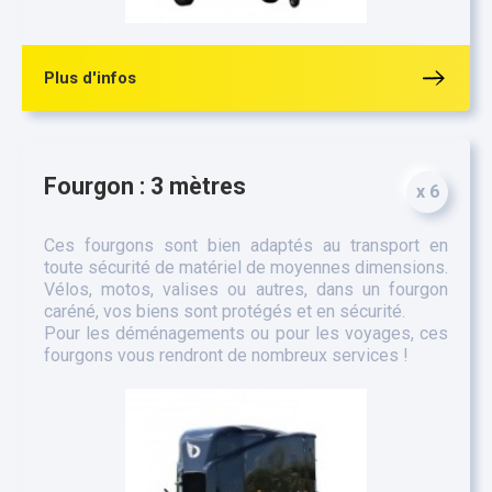
Plus d'infos
Fourgon : 3 mètres
x 6
Ces fourgons sont bien adaptés au transport en
toute sécurité de matériel de moyennes dimensions.
Vélos, motos, valises ou autres, dans un fourgon
caréné, vos biens sont protégés et en sécurité.
Pour les déménagements ou pour les voyages, ces
fourgons vous rendront de nombreux services !