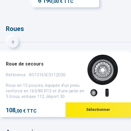
6 190
,00 € TTC
Roues
+
Roue de secours
Référence : RO13165C5112D30
Roue en 13 pouces, équipée d'un pneu
renforcé en 165/80 R13 et d'une jante en
5 trous, entraxe 112, déport 30
108
Sélectionner
,00 € TTC