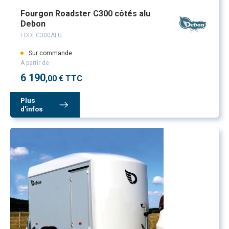
Fourgon Roadster C300 côtés alu
Debon
FODEC300ALU
Sur commande
A partir de
6 190
,00 € TTC
Plus
d'infos