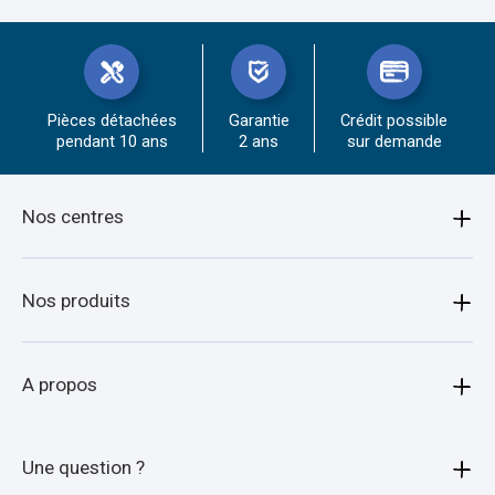
Pièces détachées
Garantie
Crédit possible
pendant 10 ans
2 ans
sur demande
Nos centres
Amiens
Nos produits
Armentières
Bagagère
A propos
Arras
Porte moto
Beauvais
Qui sommes-nous ?
Une question ?
Porte quad
Boulogne-sur-mer