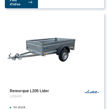
Plus
d'infos
Remorque L205 Lider
L205H39
En stock