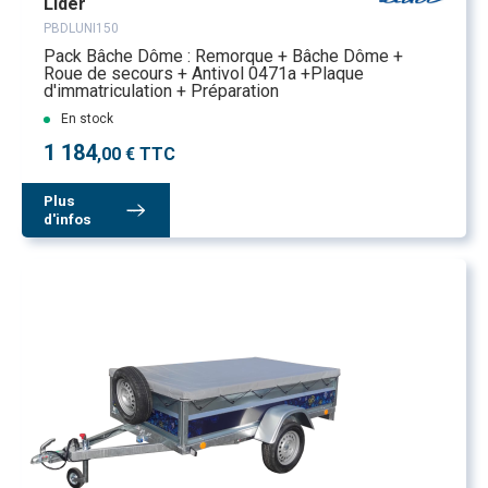
Lider
PBDLUNI150
Pack Bâche Dôme : Remorque + Bâche Dôme +
Roue de secours + Antivol 0471a +Plaque
d'immatriculation + Préparation
En stock
1 184
,00 € TTC
Plus
d'infos