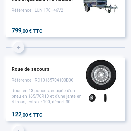
Référence : LUNI170H46V2
799
,00 € TTC
+
Roue de secours
Référence : RO13165704100D30
Roue en 13 pouces, équipée d'un
pneu en 165/70R13 et d'une jante en
4 trous, entraxe 100, déport 30
122
,00 € TTC