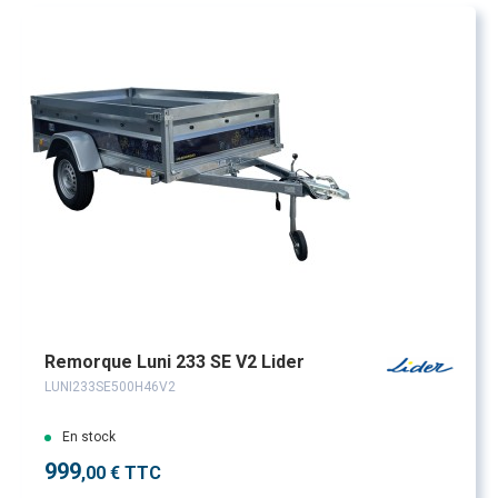
Remorque Luni 233 SE V2 Lider
LUNI233SE500H46V2
En stock
999
,00 € TTC