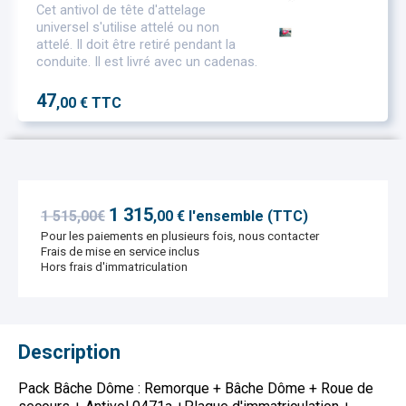
Cet antivol de tête d'attelage
universel s'utilise attelé ou non
attelé. Il doit être retiré pendant la
conduite. Il est livré avec un cadenas.
47
,00 € TTC
1 315
1 515,00€
,
00
€ l'ensemble (TTC)
Pour les paiements en plusieurs fois, nous contacter
Frais de mise en service inclus
Hors frais d'immatriculation
Description
Pack Bâche Dôme : Remorque + Bâche Dôme + Roue de