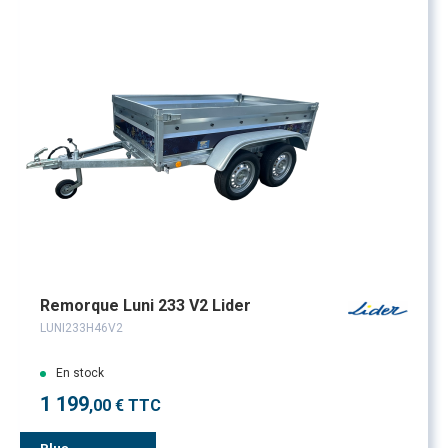
Remorque Luni 233 V2 Lider
LUNI233H46V2
En stock
1 199
,00 € TTC