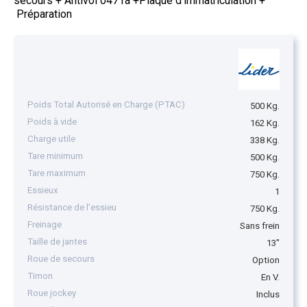
secours + Antivol 0471a +Plaque d'immatriculation +
Préparation
Poids Total Autorisé en Charge (PTAC)
500 Kg.
Poids à vide
162 Kg.
Charge utile
338 Kg.
Tare minimum
500 Kg.
Tare maximum
750 Kg.
Essieux
1
Résistance de l'essieu
750 Kg.
Freinage
Sans frein
Taille de jantes
13"
Roue de secours
Option
Timon
En V.
Roue jockey
Inclus