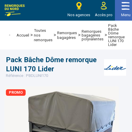
e Remorques du nord
Nos agences
Accès pro
Menu
Pack
Bâche
Toutes
Remorques
Remorques
Dôme
>
>
>
>
bagagères
Accueil
nos
remorque
bagagères
polyvalentes
remorques
LUNI 170
Lider
Pack Bâche Dôme remorque
LUNI 170 Lider
Référence : PBDLUNI170
PROMO