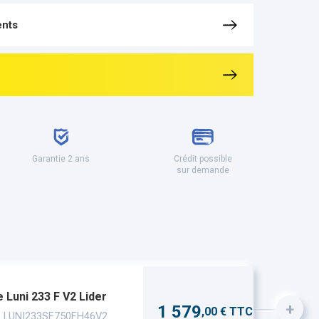
nts
Garantie 2 ans
Crédit possible
sur demande
Luni 233 F V2 Lider
+
1 579
,00 € TTC
 : LUNI233SE750FH46V2