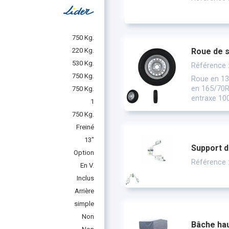
750 Kg.
220 Kg.
Roue de 
530 Kg.
Référence
750 Kg.
Roue en 13
en 165/70R1
750 Kg.
entraxe 100
1
750 Kg.
Freiné
13"
Support d
Option
Référence 
En V.
Inclus
Arrière
simple
Non
Bâche hau