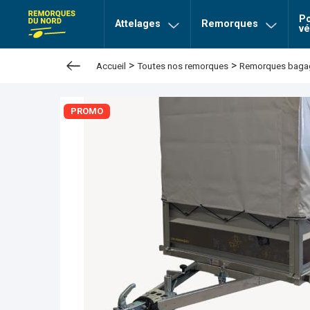
Po
page Remorques du nord
Attelages
Remorques
vé
>
>
Accueil
Toutes nos remorques
Remorques baga
PROMO