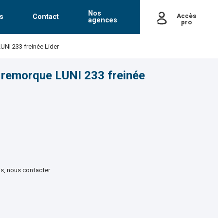
Nos
Accès
s
Contact
agences
pro
passe
NI 233 freinée Lider
Mot de passe oublié
remorque LUNI 233 freinée
is, nous contacter