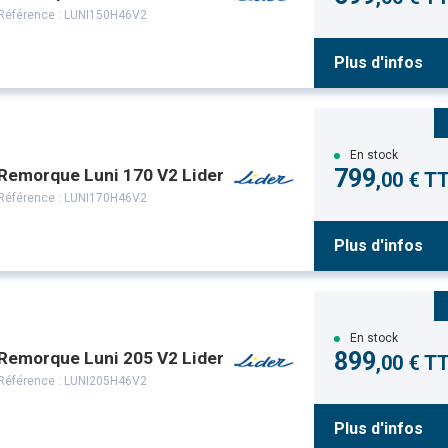
Référence :
LUNI150H46V2
Plus d'infos
En stock
799
Remorque Luni 170 V2 Lider
,00 € T
Référence :
LUNI170H46V2
Plus d'infos
En stock
899
Remorque Luni 205 V2 Lider
,00 € T
Référence :
LUNI205H46V2
Plus d'infos