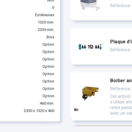
Non
Référence
V
Extérieures
1320 mm.
2330 mm.
Bois
Plaque d'
Option
Référence 
Option
Option
Option
Option
Boitier an
Option
Référence 
Option
Option
Cet antivol
s'utilise at
460 mm.
retiré penda
2330 x 1320 x 460
avec un ca