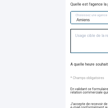
Quelle est l'agence l
Choisissez une agence
Usage cible de la 
A quelle heure souhait
* Champs obligatoires
En validant ce formulaire
relation commerciale qui
J'accepte de recevoir d
e-mail conformément aux 