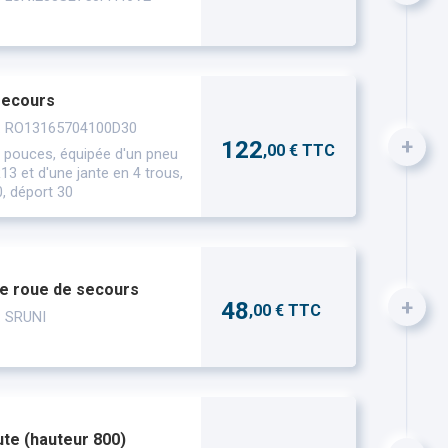
secours
 : RO13165704100D30
+
122
,00 € TTC
 pouces, équipée d'un pneu
3 et d'une jante en 4 trous,
, déport 30
e roue de secours
+
48
,00 € TTC
: SRUNI
te (hauteur 800)