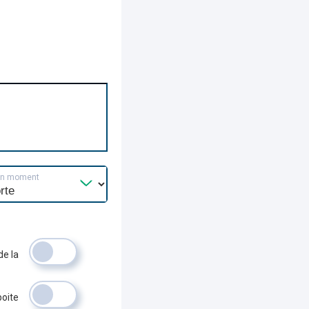
un moment
de la
boite