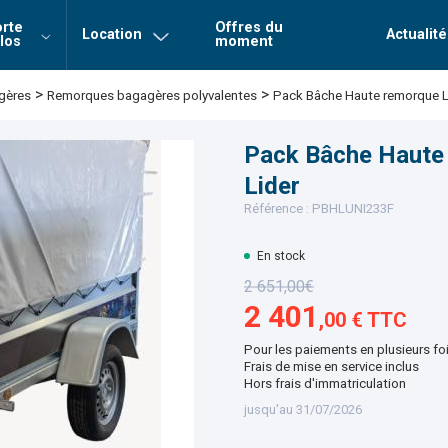
rte
Offres du
Location
Actualité
los
moment
Login
Mot de 
>
>
Remorques bagagères polyvalentes
Pack Bâche Haute remorque LU
gères
Connexion
Pack Bâche Haute 
Lider
Référence : PBHLUNI233F
En stock
2 651,00€
2 401
,00 € TTC
Pour les paiements en plusieurs fo
Frais de mise en service inclus
Hors frais d'immatriculation
jusqu'au 31/07/2026