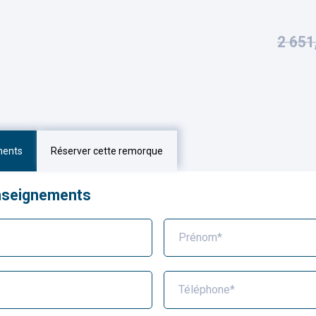
2 651
ments
Réserver cette remorque
nseignements
Prénom*
Téléphone*