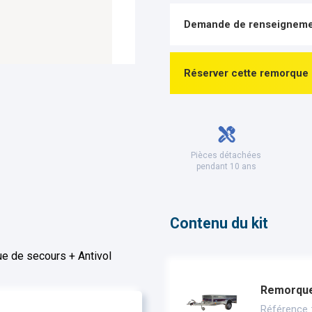
Demande de renseigneme
Réserver cette remorque
Pièces détachées
pendant 10 ans
Contenu du kit
e de secours + Antivol
Remorque 
Référence