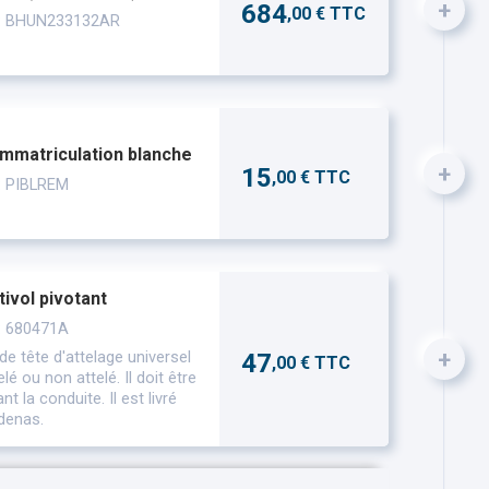
+
684
,00 € TTC
 : BHUN233132AR
immatriculation blanche
+
15
,00 € TTC
: PIBLREM
tivol pivotant
: 680471A
+
 de tête d'attelage universel
47
,00 € TTC
telé ou non attelé. Il doit être
nt la conduite. Il est livré
denas.