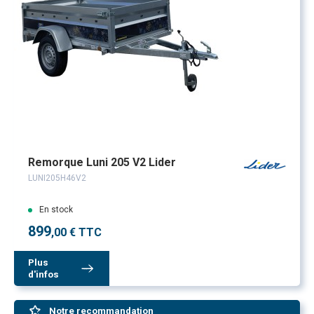
Remorque Luni 205 V2 Lider
LUNI205H46V2
En stock
899
,00 € TTC
Plus
d'infos
Notre recommandation