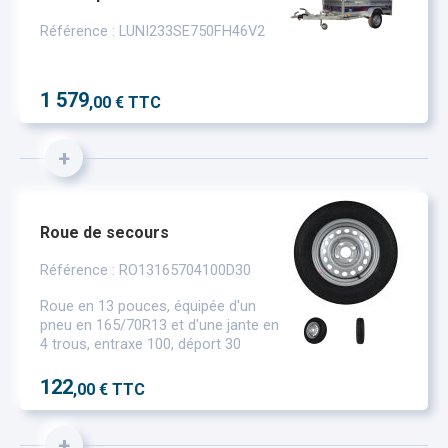
Référence : LUNI233SE750FH46V2
1 579
,00 € TTC
+
Roue de secours
Référence : RO13165704100D30
Roue en 13 pouces, équipée d'un
pneu en 165/70R13 et d'une jante en
4 trous, entraxe 100, déport 30
122
,00 € TTC
+