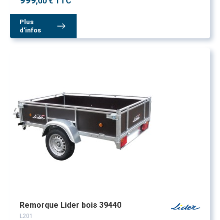
999
,00 € TTC
Plus
d'infos
Remorque Lider bois 39440
L201