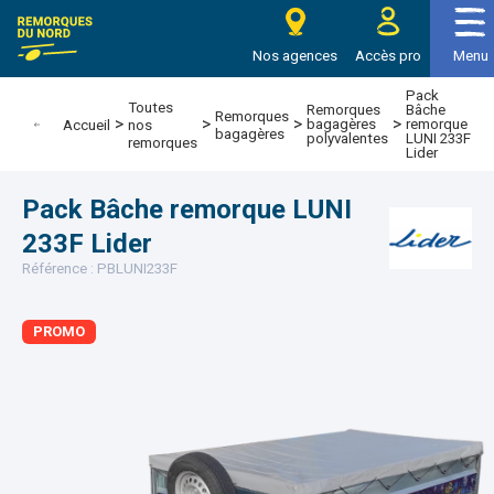
e Remorques du nord
Nos agences
Accès pro
Menu
Pack
Toutes
Remorques
Bâche
Remorques
>
>
>
>
bagagères
remorque
Accueil
nos
bagagères
polyvalentes
LUNI 233F
remorques
Lider
Pack Bâche remorque LUNI
233F Lider
Référence : PBLUNI233F
PROMO