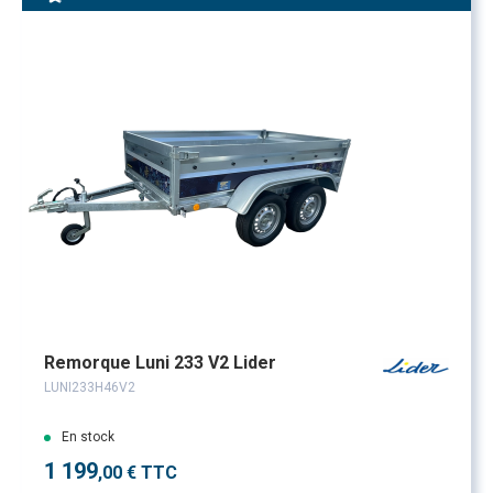
Remorque Luni 233 V2 Lider
LUNI233H46V2
En stock
1 199
,00 € TTC