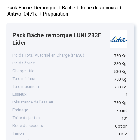
Pack Bâche: Remorque + Bâche + Roue de secours +
Antivol 0471a + Préparation
Pack Bâche remorque LUNI 233F
Lider
Poids Total Autorisé en Charge (PTAC)
750 Kg.
Poids à vide
220 Kg.
Charge utile
530 Kg.
Tare minimum
750 Kg.
Tare maximum
750 Kg.
Essieux
1
Résistance de l'essieu
750 Kg.
Freinage
Freiné
Taille de jantes
13"
Roue de secours
Option
Timon
En V.