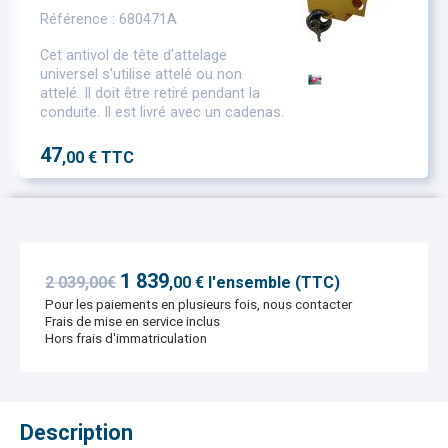
Référence : 680471A
Cet antivol de tête d'attelage
universel s'utilise attelé ou non
attelé. Il doit être retiré pendant la
conduite. Il est livré avec un cadenas.
47
,00 € TTC
1 839
2 039,00€
,
00
€ l'ensemble (TTC)
Pour les paiements en plusieurs fois, nous contacter
Frais de mise en service inclus
Hors frais d'immatriculation
Description