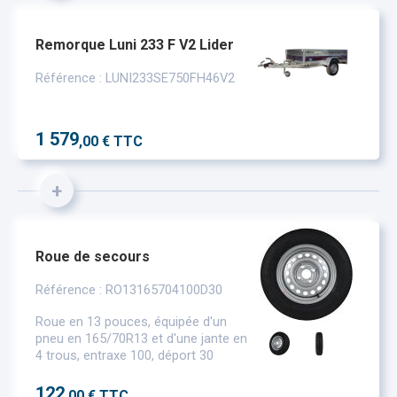
Remorque Luni 233 F V2 Lider
Référence : LUNI233SE750FH46V2
1 579
,00 € TTC
+
Roue de secours
Référence : RO13165704100D30
Roue en 13 pouces, équipée d'un
pneu en 165/70R13 et d'une jante en
4 trous, entraxe 100, déport 30
122
,00 € TTC