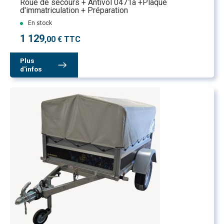
Roue de secours + Antivol 0471a +Plaque
d'immatriculation + Préparation
En stock
1 129
,00 € TTC
Plus
d'infos