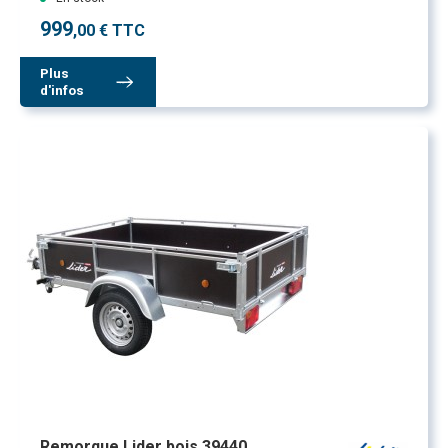
999
,00 € TTC
Plus
d'infos
Remorque Lider bois 39440