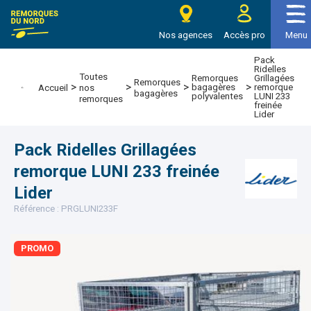
e Remorques du nord
Nos agences
Accès pro
Menu
Pack
Ridelles
Toutes
Remorques
Grillagées
Remorques
>
>
>
>
bagagères
remorque
Accueil
nos
bagagères
polyvalentes
LUNI 233
remorques
freinée
Lider
Pack Ridelles Grillagées
remorque LUNI 233 freinée
Lider
Référence : PRGLUNI233F
PROMO