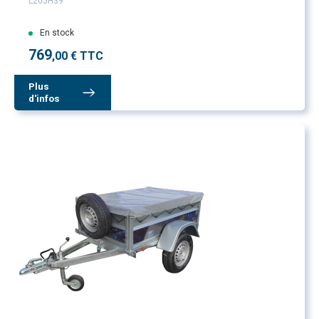
L205H39
En stock
769
,00 € TTC
Plus
d'infos