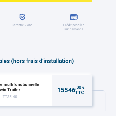
Garantie 2 ans
Crédit possible
sur demande
es (hors frais d’installation)
 multifonctionnelle
,00 €
15546
win Trailer
TTC
 : TT35-40