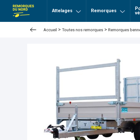
Po
page Remorques du nord
Attelages
Remorques
vé
>
>
Accueil
Toutes nos remorques
Remorques bennes