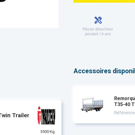
Pièces détachées
pendant 10 ans
Accessoires disponibl
Remorque
T35-40 T
Référence
win Trailer
3500 Kg.