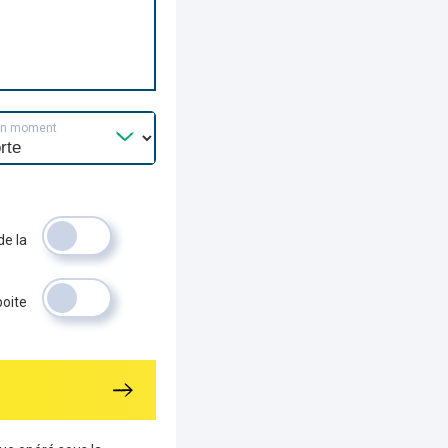
un moment
de la
boite