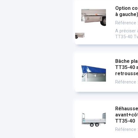
Option cof
à gauche
Référence 
A préciser
TT35-40 Tw
Bâche pla
TT35-40 a
retrousse
Référence 
Réhausse
avant+cô
TT35-40
Référence 