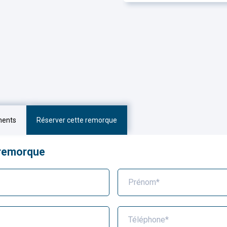
ments
Réserver cette remorque
 remorque
Prénom*
Téléphone*