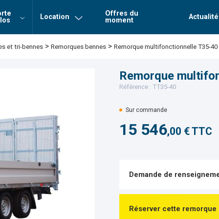
rte
Offres du
Location
Actualité
los
moment
Login
Mot de 
>
>
Remorques bennes
Remorque multifonctionnelle T35-40 
 et tri-bennes
Connexion
Remorque multifon
Référence : TT35-40
Sur commande
15 546
,00 € TTC
Demande de renseigneme
Réserver cette remorque