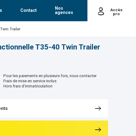
Nos
Accès
s
Contact
agences
pro
passe
Twin Trailer
Mot de passe oublié
ctionnelle T35-40 Twin Trailer
Pour les paiements en plusieurs fois, nous contacter
Frais de mise en service inclus
Hors frais d'immatriculation
nts