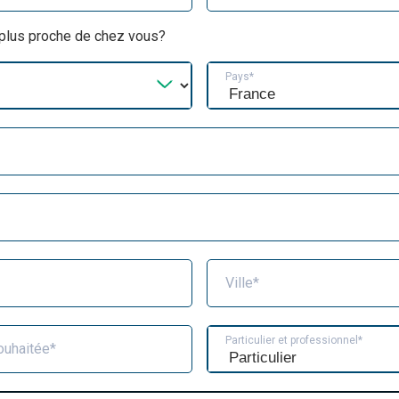
a plus proche de chez vous?
Pays*
Ville*
Particulier et professionnel*
ouhaitée*