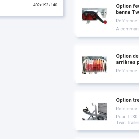
402x192x140
Option fe
benne Twi
Référence
A command
Option de
arrières 
Référence
Option tr
Référence
Pour TT30-
Twin Traile