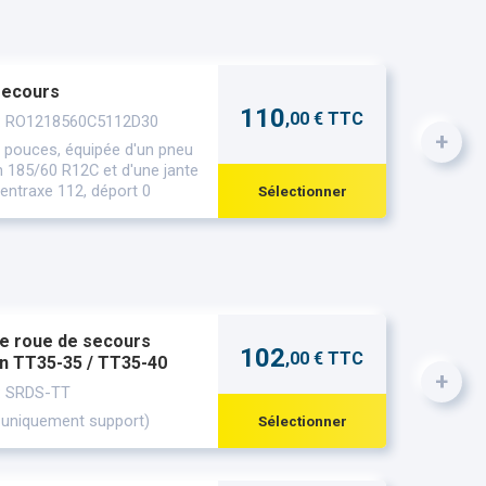
secours
110
,00 € TTC
 : RO1218560C5112D30
+
 pouces, équipée d'un pneu
n 185/60 R12C et d'une jante
 entraxe 112, déport 0
Sélectionner
e roue de secours
102
,00 € TTC
n TT35-35 / TT35-40
+
: SRDS-TT
 uniquement support)
Sélectionner