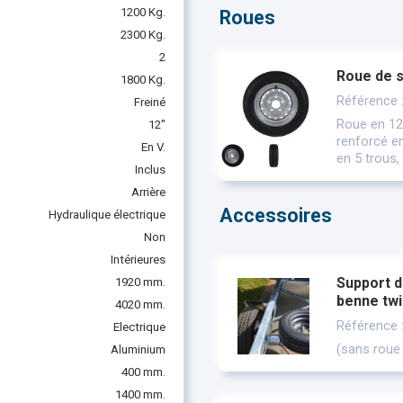
1200 Kg.
Roues
2300 Kg.
2
Roue de 
1800 Kg.
Référence
Freiné
Roue en 12
12"
renforcé e
En V.
en 5 trous,
Inclus
Arrière
Accessoires
Hydraulique électrique
Non
Intérieures
Support d
1920 mm.
benne twi
4020 mm.
Référence 
Electrique
(sans roue
Aluminium
400 mm.
1400 mm.