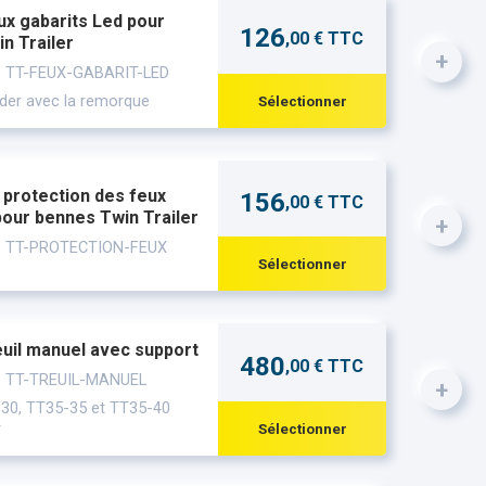
ux gabarits Led pour
126
,00 € TTC
n Trailer
+
 : TT-FEUX-GABARIT-LED
er avec la remorque
Sélectionner
 protection des feux
156
,00 € TTC
pour bennes Twin Trailer
+
 : TT-PROTECTION-FEUX
Sélectionner
euil manuel avec support
480
,00 € TTC
 : TT-TREUIL-MANUEL
+
30, TT35-35 et TT35-40
r
Sélectionner