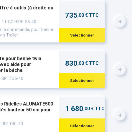
fre à outils (à droite ou
)
735
,00 € TTC
+
: TT-COFFRE-35-40
 à la commande, pour benne
in Trailer
Sélectionner
te pour benne twin
830
,00 € TTC
vec aide pour
+
r la bâche
: BPTT35-40
Sélectionner
s Ridelles ALUMATE500
1 680
,00 € TTC
tés hauteur 50 cm pour
+
: RRTT40-40
Sélectionner