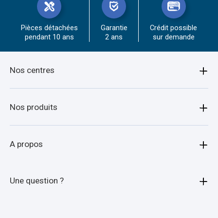
Pièces détachées
Garantie
Crédit possible
pendant 10 ans
2 ans
sur demande
Nos centres
Amiens
Nos produits
Armentières
Bagagère
A propos
Arras
Porte moto
Beauvais
Qui sommes-nous ?
Une question ?
Porte quad
Boulogne-sur-mer
Nos agences
Animaux
Calais
Nos experts vous répondent
Car Attelage