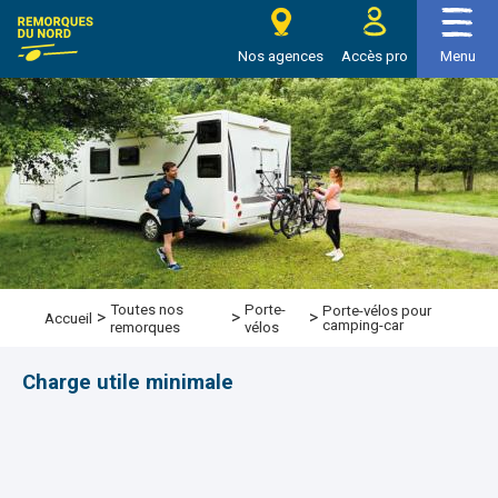
e Remorques du nord
Nos agences
Accès pro
Menu
Toutes nos
Porte-
Porte-vélos pour
>
>
>
Accueil
camping-car
remorques
vélos
Charge utile minimale