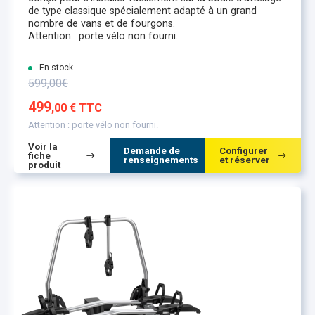
de type classique spécialement adapté à un grand
nombre de vans et de fourgons.
Attention : porte vélo non fourni.
En stock
599,00€
499
,00 € TTC
Attention : porte vélo non fourni.
Voir la
Demande de
Configurer
fiche
renseignements
et réserver
produit