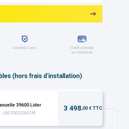
Garantie 2 ans
Crédit possible
sur demande
es (hors frais d’installation)
nuelle 39600 Lider
3 498
,00 € TTC
 : LBEI250225601M