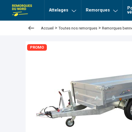
Po
page Remorques du nord
Attelages
Remorques
vé
>
>
Accueil
Toutes nos remorques
Remorques bennes
PROMO