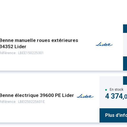
Benne manuelle roues extérieures
34352 Lider
Référence :
LBEE150225301
En stock
4 374
Benne électrique 39600 PE Lider
,
Référence :
LBEI250225601E
Plus d'inf