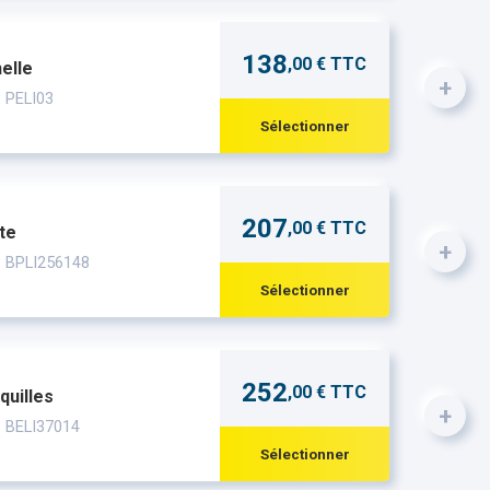
138
,00 € TTC
elle
+
: PELI03
Sélectionner
207
,00 € TTC
te
+
: BPLI256148
Sélectionner
252
,00 € TTC
quilles
+
: BELI37014
Sélectionner