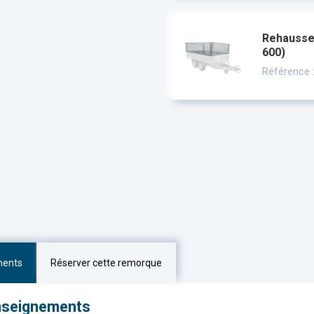
Rehausses
600)
Référence
ments
Réserver cette remorque
nseignements