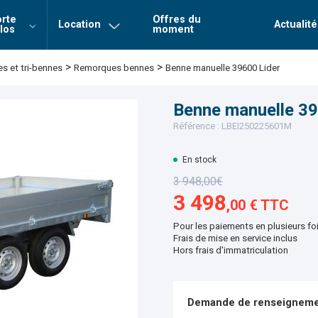
rte
Offres du
Location
Actualité
los
moment
Login
Mot de 
>
>
Remorques bennes
Benne manuelle 39600 Lider
 et tri-bennes
Connexion
Benne manuelle 39
Référence : LBEI250225601M
En stock
3 948,00€
3 498
,00 € TTC
Pour les paiements en plusieurs fo
Frais de mise en service inclus
Hors frais d'immatriculation
Demande de renseigneme