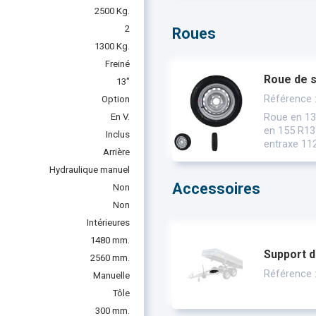
2500 Kg.
2
Roues
1300 Kg.
Freiné
Roue de 
13"
Référence
Option
Roue en 13
En V.
en 155 R13 
Inclus
entraxe 112
Arrière
Hydraulique manuel
Accessoires
Non
Non
Intérieures
1480 mm.
Support d
2560 mm.
Référence 
Manuelle
Tôle
300 mm.