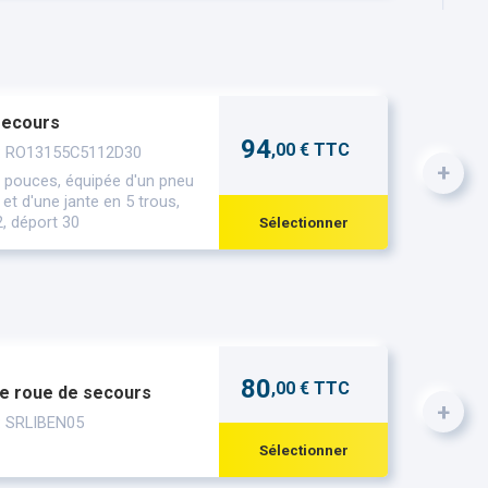
secours
94
,00 € TTC
 : RO13155C5112D30
+
 pouces, équipée d'un pneu
et d'une jante en 5 trous,
, déport 30
Sélectionner
80
,00 € TTC
e roue de secours
+
: SRLIBEN05
Sélectionner