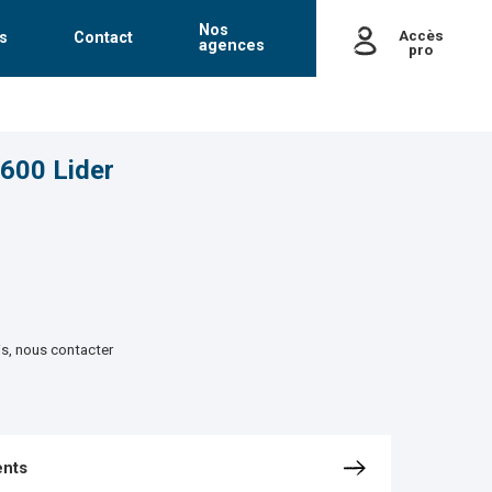
Nos
Accès
s
Contact
agences
pro
passe
Mot de passe oublié
600 Lider
is, nous contacter
nts