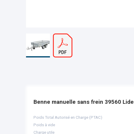
Benne manuelle sans frein 39560 Lid
Poids Total Autorisé en Charge (PTAC)
Poids à vide
Charge utile