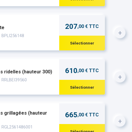
207
,00 € TTC
te
+
: BPLI256148
Sélectionner
610
,00 € TTC
 ridelles (hauteur 300)
+
: RRLBEI39560
Sélectionner
 grillagées (hauteur
665
,00 € TTC
+
 : RGL2561486001
Sélectionner