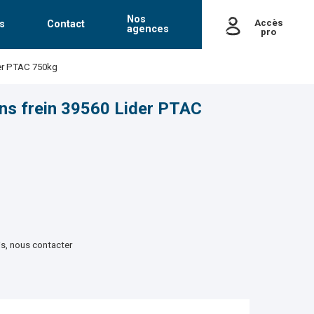
Nos
Accès
s
Contact
agences
pro
passe
der PTAC 750kg
Mot de passe oublié
ns frein 39560 Lider PTAC
is, nous contacter