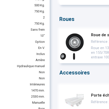
500 Kg.
750 Kg.
2
Roues
750 Kg.
Sans frein
Roue de 
13"
Référence
Option
Roue en 13
En V.
en 155/70R1
Inclus
entraxe 100
Arrière
Hydraulique manuel
Accessoires
Non
Non
Intérieures
1470 mm.
Porte éch
2530 mm.
Référence 
Manuelle
Bois