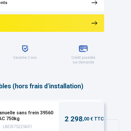
nts
Garantie 2 ans
Crédit possible
sur demande
es (hors frais d’installation)
nuelle sans frein 39560
2 298
AC 750kg
,00 € TTC
 : LBEI075225601