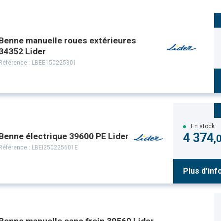
Benne manuelle roues extérieures
34352 Lider
Référence :
LBEE150225301
En stock
4 374
Benne électrique 39600 PE Lider
,
Référence :
LBEI250225601E
Plus d'inf
Benne manuelle sans frein 39560 Lider