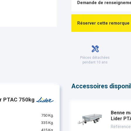
Demande de renseigneme
Réserver cette remorque
Pièces détachées
pendant 10 ans
Accessoires disponibl
er PTAC 750kg
Benne ma
750 Kg.
Lider PT
335 Kg.
Référence
415 Kg.