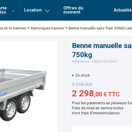
rte
Offres du
Location
Actualité
los
moment
Login
Mot de 
>
>
Remorques bennes
Benne manuelle sans frein 39560 Li
 et tri-bennes
Connexion
Benne manuelle sa
750kg
Référence : LBEI075225601
En stock
3 258,00€
2 298
,00 € TTC
Pour les paiements en plusieurs fo
Frais de mise en service inclus
Hors frais d'immatriculation