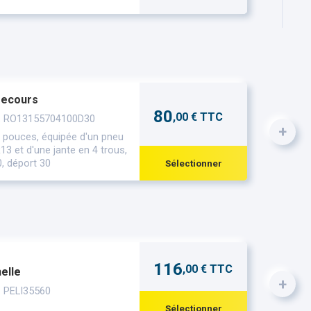
secours
80
,00 € TTC
 : RO13155704100D30
+
 pouces, équipée d'un pneu
3 et d'une jante en 4 trous,
, déport 30
Sélectionner
116
,00 € TTC
elle
+
: PELI35560
Sélectionner