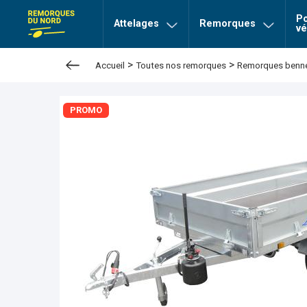
Po
page Remorques du nord
Attelages
Remorques
vé
>
>
Accueil
Toutes nos remorques
Remorques bennes
PROMO