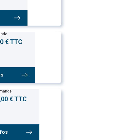
ande
00 € TTC
os
mmande
,00 € TTC
nfos