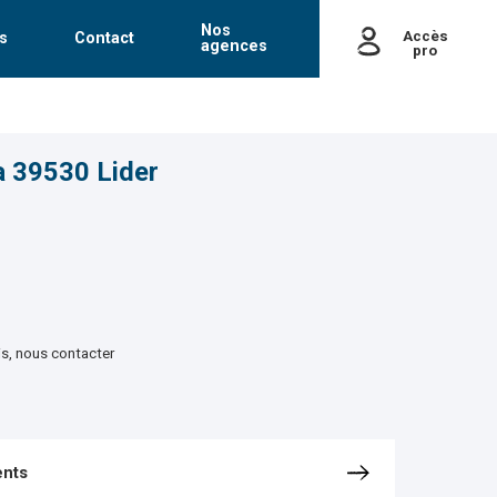
Nos
Accès
s
Contact
agences
pro
passe
Mot de passe oublié
 39530 Lider
is, nous contacter
nts