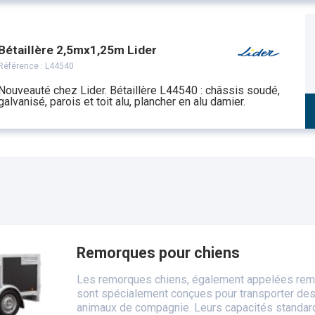
Bétaillère 2,5mx1,25m Lider
Référence :
L44540
Nouveauté chez Lider. Bétaillère L44540 : châssis soudé,
galvanisé, parois et toit alu, plancher en alu damier.
Remorques pour chiens
Les remorques chiens, également appelées rem
sont spécialement conçues pour transporter des
animaux de compagnie. Leurs capacités standard