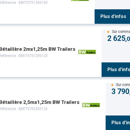
Référence :
BBET0751200100
Plus d'infos
Sur comm
2 625
,
Bétaillère 2mx1,25m BW Trailers
Référence :
BBET0751200125
Plus d'inf
Sur co
3 790
Bétaillère 2,5mx1,25m BW Trailers
Référence :
BBET0752250125
Plus d'i