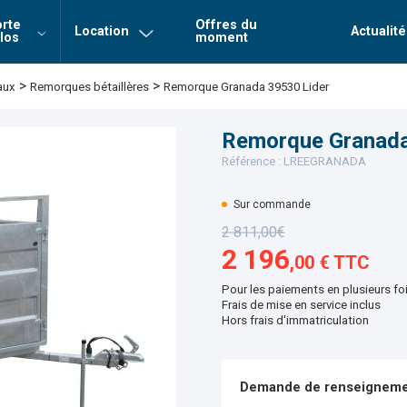
rte
Offres du
Location
Actualité
los
moment
Login
Mot de 
>
>
Remorques bétaillères
Remorque Granada 39530 Lider
aux
Connexion
Remorque Granada
Référence : LREEGRANADA
Sur commande
2 811,00€
2 196
,00 € TTC
Pour les paiements en plusieurs fo
Frais de mise en service inclus
Hors frais d'immatriculation
Demande de renseigneme