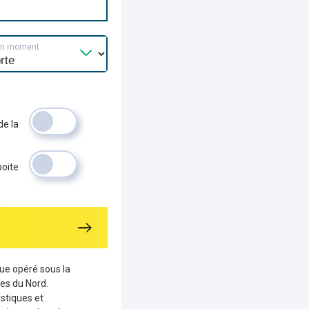
un moment
de la
boite
que opéré sous la
es du Nord.
stiques et