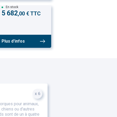
En stock
5 682
,00 € TTC
Plus d'infos
x 6
orques pour animaux,
 chiens ou d'autres
s sont de un à quatre