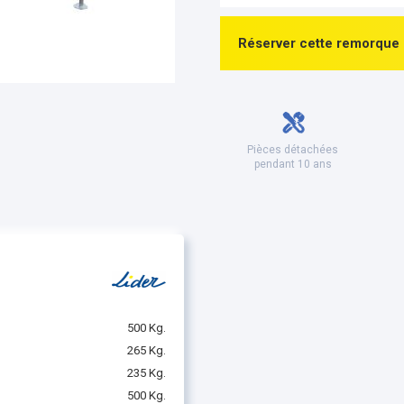
Réserver cette remorque
Pièces détachées
pendant 10 ans
500 Kg.
265 Kg.
235 Kg.
500 Kg.