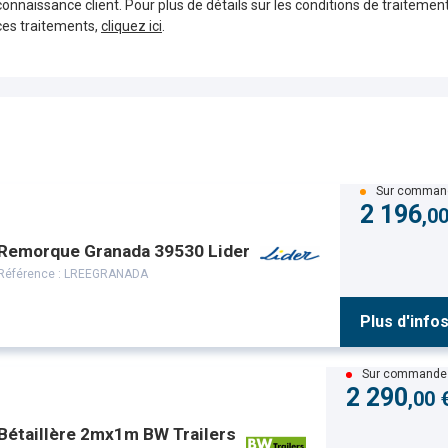
connaissance client. Pour plus de détails sur les conditions de traiteme
ces traitements,
cliquez ici
.
Sur comman
2 196
,0
Remorque Granada 39530 Lider
Référence :
LREEGRANADA
Plus d'info
Sur commande
2 290
,00 
Bétaillère 2mx1m BW Trailers