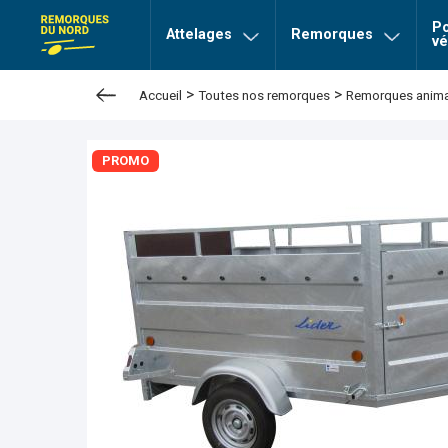
Po
page Remorques du nord
Attelages
Remorques
vé
>
>
Accueil
Toutes nos remorques
Remorques anim
PROMO