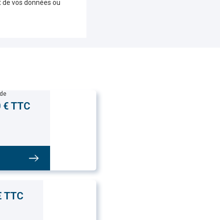
nt de vos données ou
de
0 € TTC
s
€ TTC