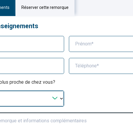
ments
Réserver cette remorque
nseignements
Prénom*
Téléphone*
a plus proche de chez vous?
remorque et informations complémentaires