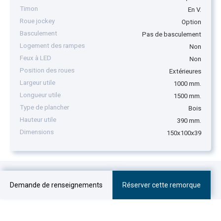
Timon
En V.
Roue jockey
Option
Basculement
Pas de basculement
Logement des rampes
Non
Feux à LED
Non
Position des roues
Extérieures
Largeur utile
1000 mm.
Longueur utile
1500 mm.
Type de plancher
Bois
Hauteur utile
390 mm.
Dimensions
150x100x39
Demande de renseignements
Réserver cette remorque