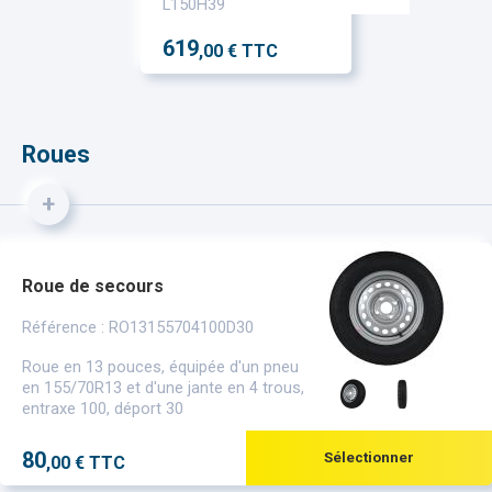
L150H39
619
,00 € TTC
Roues
+
Roue de secours
Référence : RO13155704100D30
Roue en 13 pouces, équipée d'un pneu
en 155/70R13 et d'une jante en 4 trous,
entraxe 100, déport 30
80
Sélectionner
,00 € TTC