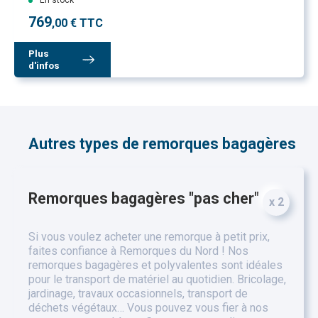
En stock
769
,00 € TTC
Plus
d'infos
Autres types de remorques bagagères
Remorques bagagères "pas cher"
x 2
Si vous voulez acheter une remorque à petit prix,
faites confiance à Remorques du Nord ! Nos
remorques bagagères et polyvalentes sont idéales
pour le transport de matériel au quotidien. Bricolage,
jardinage, travaux occasionnels, transport de
déchets végétaux… Vous pouvez vous fier à nos