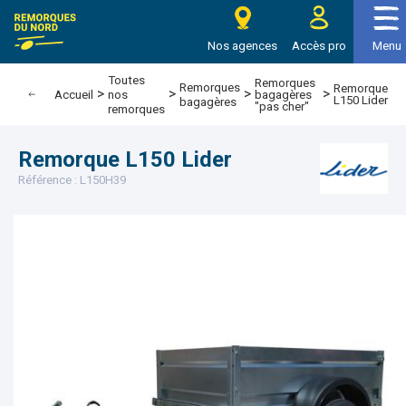
e Remorques du nord
Nos agences
Accès pro
Menu
Toutes
Remorques
Remorques
Remorque
>
>
>
>
bagagères
Accueil
nos
L150 Lider
bagagères
"pas cher"
remorques
Remorque L150 Lider
Référence : L150H39