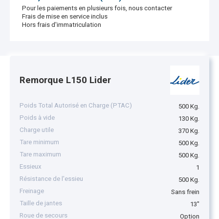
Pour les paiements en plusieurs fois, nous contacter
Frais de mise en service inclus
Hors frais d'immatriculation
Remorque L150 Lider
Poids Total Autorisé en Charge (PTAC)
500 Kg.
Poids à vide
130 Kg.
Charge utile
370 Kg.
Tare minimum
500 Kg.
Tare maximum
500 Kg.
Essieux
1
Résistance de l'essieu
500 Kg.
Freinage
Sans frein
Taille de jantes
13"
Roue de secours
Option