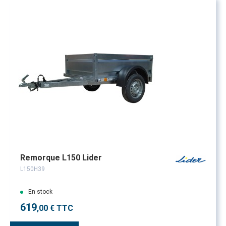
Remorque L150 Lider
L150H39
En stock
619
,00 € TTC