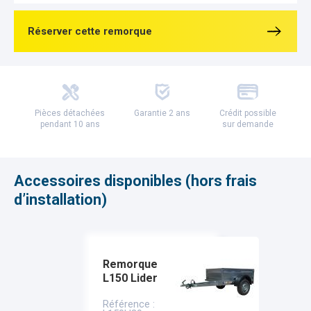
Réserver cette remorque
Pièces détachées
Garantie 2 ans
Crédit possible
pendant 10 ans
sur demande
Accessoires disponibles (hors frais
d’installation)
Remorque
L150 Lider
Référence :