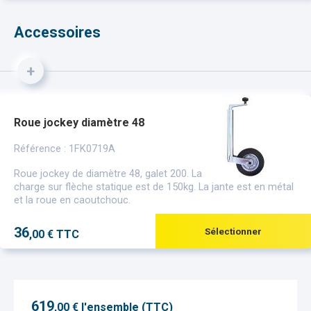
Accessoires
+
Roue jockey diamètre 48
Référence : 1FK0719A
Roue jockey de diamètre 48, galet 200. La
charge sur flèche statique est de 150kg. La jante est en métal
et la roue en caoutchouc.
36
Sélectionner
,00 € TTC
619
,
00
€ l'ensemble (TTC)