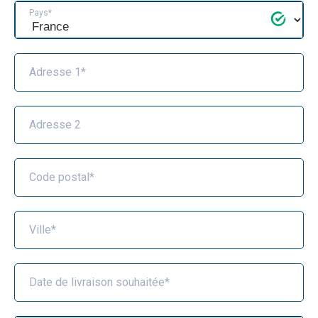
Pays*
Adresse 1*
Adresse 2
Code postal*
Ville*
Date de livraison souhaitée*