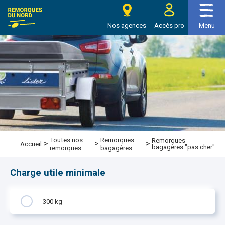
e Remorques du nord
Nos agences
Accès pro
Menu
Toutes nos
Remorques
Remorques
>
>
>
Accueil
bagagères "pas cher"
remorques
bagagères
Charge utile minimale
300 kg