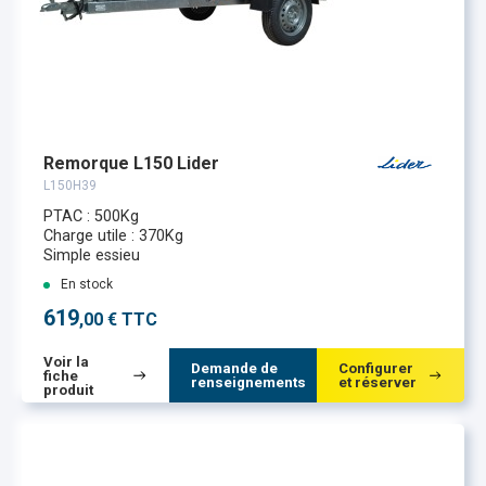
Remorque L150 Lider
L150H39
PTAC : 500Kg
Charge utile : 370Kg
Simple essieu
En stock
619
,00 € TTC
Voir la
Demande de
Configurer
fiche
renseignements
et réserver
produit