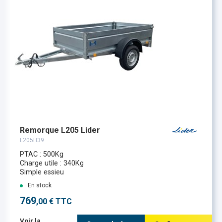
Remorque L205 Lider
L205H39
PTAC : 500Kg
Charge utile : 340Kg
Simple essieu
En stock
769
,00 € TTC
Voir la