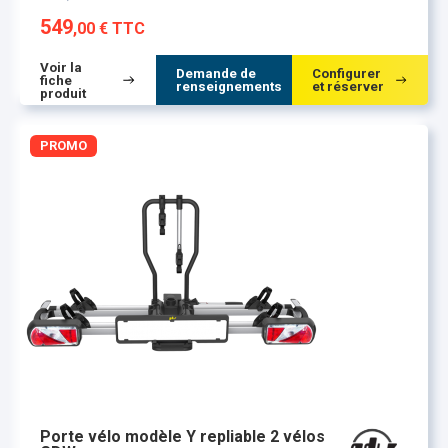
549
,00 € TTC
Voir la
Demande de
Configurer
fiche
renseignements
et réserver
produit
PROMO
Porte vélo modèle Y repliable 2 vélos