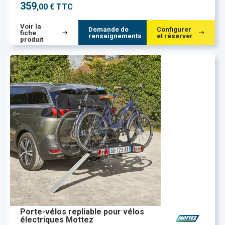
359
,00 € TTC
Voir la
Demande de
Configurer
fiche
renseignements
et réserver
produit
Porte-vélos repliable pour vélos
électriques Mottez