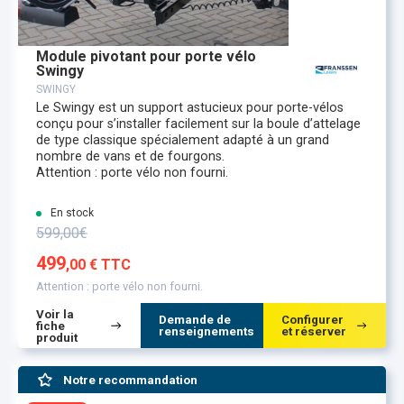
Module pivotant pour porte vélo
Swingy
SWINGY
Le Swingy est un support astucieux pour porte-vélos
conçu pour s’installer facilement sur la boule d’attelage
de type classique spécialement adapté à un grand
nombre de vans et de fourgons.
Attention : porte vélo non fourni.
En stock
599,00€
499
,00 € TTC
Attention : porte vélo non fourni.
Voir la
Demande de
Configurer
fiche
renseignements
et réserver
produit
Notre recommandation