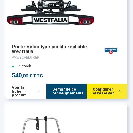
Porte-vélos type portilo repliable
Westfalia
PVWE2VELOREP
En stock
540
,00 € TTC
Voir la
Demande de
Configurer
fiche
renseignements
et réserver
produit