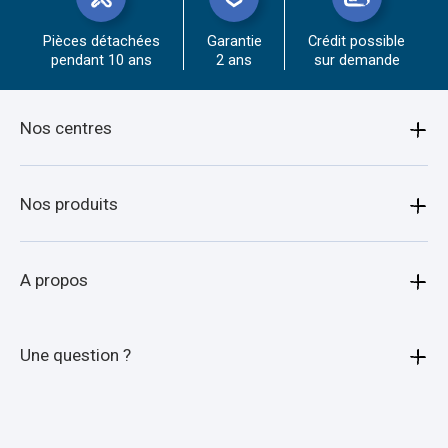
Pièces détachées
Garantie
Crédit possible
pendant 10 ans
2 ans
sur demande
Nos centres
Amiens
Nos produits
Armentières
Bagagère
A propos
Arras
Porte moto
Beauvais
Qui sommes-nous ?
Une question ?
Porte quad
Boulogne-sur-mer
Nos agences
Animaux
Calais
Nos experts vous répondent
Car Attelage
Porte voiture
Cambrai
dans les meilleurs délais !