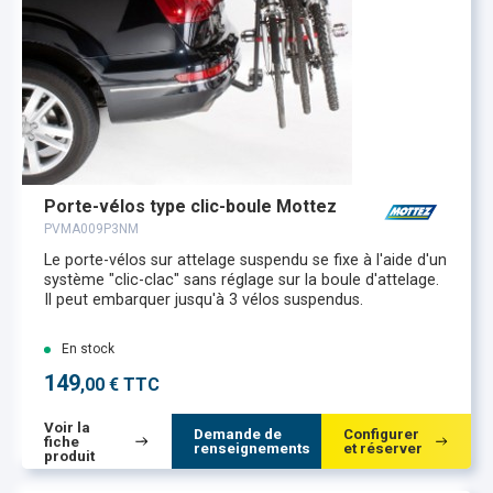
Porte-vélos type clic-boule Mottez
PVMA009P3NM
Le porte-vélos sur attelage suspendu se fixe à l'aide d'un
système "clic-clac" sans réglage sur la boule d'attelage.
Il peut embarquer jusqu'à 3 vélos suspendus.
En stock
149
,00 € TTC
Voir la
Demande de
Configurer
fiche
renseignements
et réserver
produit