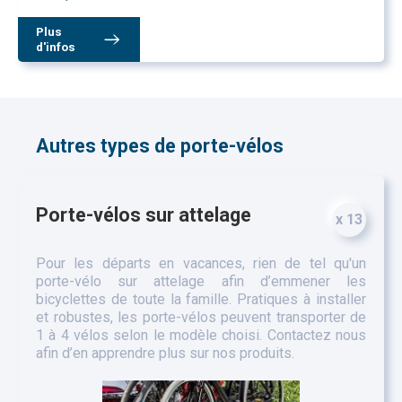
Plus
d'infos
Autres types de porte-vélos
Porte-vélos sur attelage
x 13
Pour les départs en vacances, rien de tel qu'un
porte-vélo sur attelage afin d’emmener les
bicyclettes de toute la famille. Pratiques à installer
et robustes, les porte-vélos peuvent transporter de
1 à 4 vélos selon le modèle choisi. Contactez nous
afin d’en apprendre plus sur nos produits.