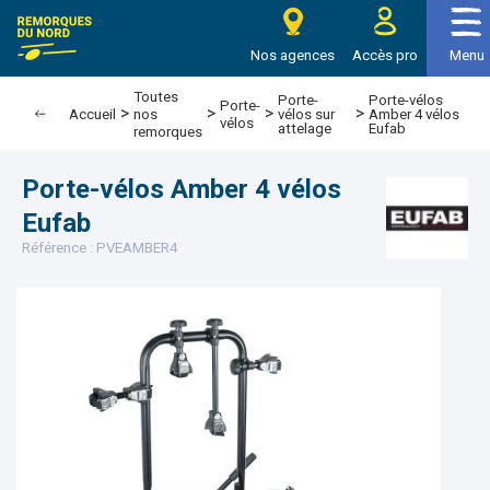
e Remorques du nord
Nos agences
Accès pro
Menu
Toutes
Porte-
Porte-vélos
Porte-
>
>
>
>
vélos sur
Amber 4 vélos
Accueil
nos
vélos
attelage
Eufab
remorques
Porte-vélos Amber 4 vélos
Eufab
Référence : PVEAMBER4