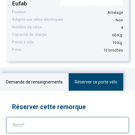
Eufab
Fixation
Attelage
Adapté aux vélos electriques
Non
Nombre de vélos
4
Capacité de charge
60 Kg.
Poids à vide
19 Kg.
Prise
13 broches
Demande de renseignements
Réserver ce porte vélo
Réserver cette remorque
Nom*