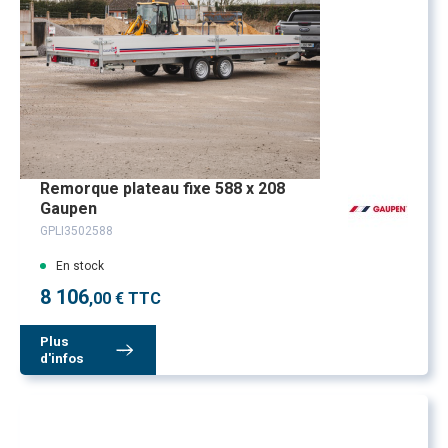
Remorque plateau fixe 588 x 208
Gaupen
GPLI3502588
En stock
8 106
,00 € TTC
Plus
d'infos