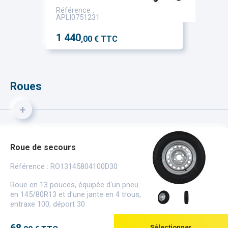
Référence :
APLI0751231
1 440
,00 € TTC
Roues
+
Roue de secours
Référence : RO13145804100D30
Roue en 13 pouces, équipée d'un pneu
en 145/80R13 et d'une jante en 4 trous,
entraxe 100, déport 30
Sélectionner