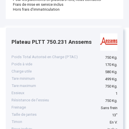
Frais de mise en service inclus
Hors frais d'immatriculation
Plateau PLTT 750.231 Anssems
Poids Total Autorisé en Charge (PTAC)
750 Kg.
Poids à vide
170 Kg.
Charge utile
580 Kg.
Tare minimum
499 Kg.
Tare maximum
750 Kg.
Essieux
1
Résistance de l'essieu
750 Kg.
Freinage
Sans frein
Taille de jantes
13"
Timon
En V.
Roue jockey