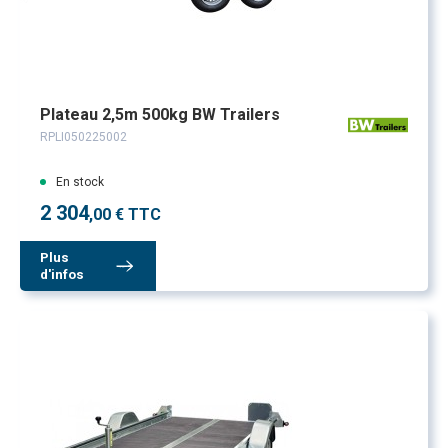
Plateau 2,5m 500kg BW Trailers
RPLI050225002
En stock
2 304
,00 € TTC
Plus
d'infos