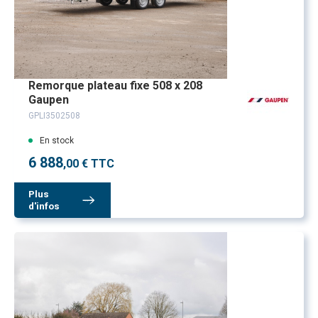
Remorque plateau fixe 508 x 208
Gaupen
GPLI3502508
En stock
6 888
,00 € TTC
Plus
d'infos