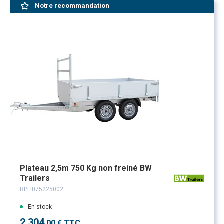
Notre recommandation
Plateau 2,5m 750 Kg non freiné BW
Trailers
RPLI075225002
En stock
2 304
,00 € TTC