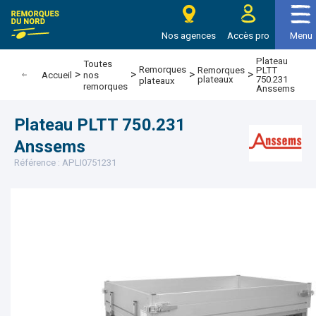
e Remorques du nord
Nos agences
Accès pro
Menu
Plateau
Toutes
Remorques
Remorques
PLTT
>
>
>
>
Accueil
nos
plateaux
750.231
plateaux
remorques
Anssems
Plateau PLTT 750.231
Anssems
Référence : APLI0751231