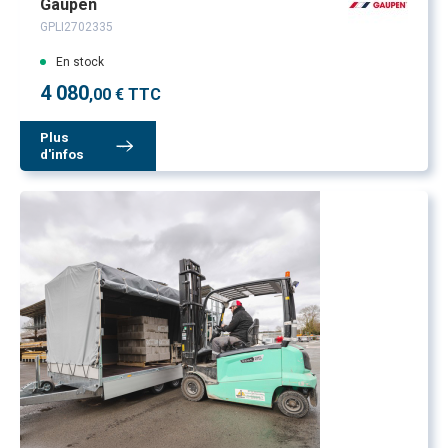
Gaupen
GPLI2702335
En stock
4 080
,00 € TTC
Plus
d'infos