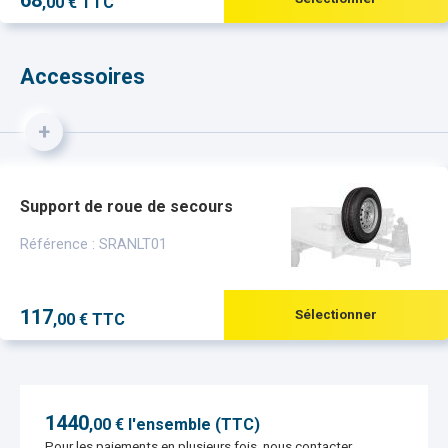
68
,00 € TTC
Accessoires
+
Support de roue de secours
Référence : SRANLT01
117
Sélectionner
,00 € TTC
1440
,
00
€ l'ensemble (TTC)
Pour les paiements en plusieurs fois, nous contacter