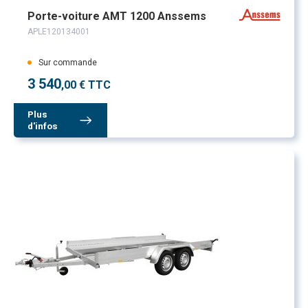
Porte-voiture AMT 1200 Anssems
APLE120134001
Sur commande
3 540
,00 € TTC
Plus
d'infos