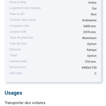
Roue jockey
Inclus
Logement des rampes
Oui
Feux à LED
Non
Position des roues
Intérieures
Longueur utile
5400 mm.
Largeur utile
2070 mm.
Type de plancher
Aluminium
Cale de roue
Option
Rampes
Rampe
Treuil
Option
Hauteur utile
570 mm.
Dimensions
6900x2150
railsType
C
Usages
Transporter des voitures