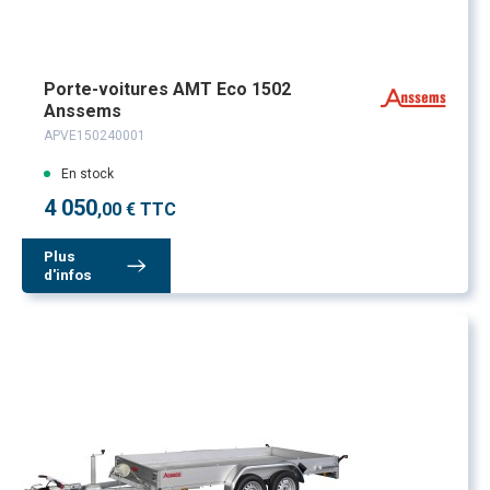
Porte-voitures AMT Eco 1502
Anssems
APVE150240001
En stock
4 050
,00 € TTC
Plus
d'infos