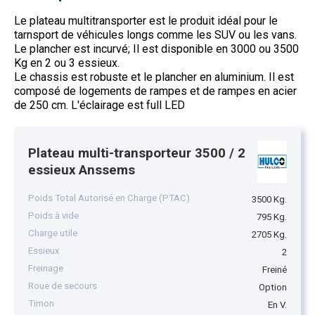
Le plateau multitransporter est le produit idéal pour le
tarnsport de véhicules longs comme les SUV ou les vans.
Le plancher est incurvé; Il est disponible en 3000 ou 3500
Kg en 2 ou 3 essieux.
Le chassis est robuste et le plancher en aluminium. Il est
composé de logements de rampes et de rampes en acier
de 250 cm. L'éclairage est full LED
Plateau multi-transporteur 3500 / 2
essieux Anssems
Poids Total Autorisé en Charge (PTAC)
3500 Kg.
Poids à vide
795 Kg.
Charge utile
2705 Kg.
Essieux
2
Freinage
Freiné
Roue de secours
Option
Timon
En V.