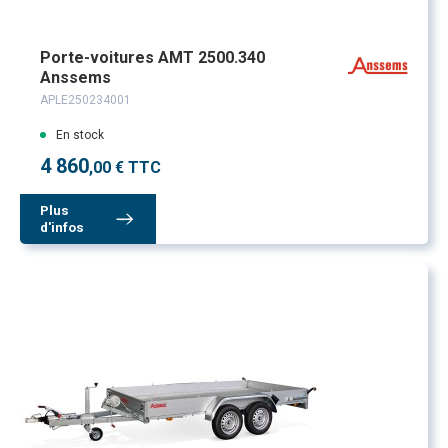
Porte-voitures AMT 2500.340
Anssems
APLE250234001
En stock
4 860
,00 € TTC
Plus
d'infos