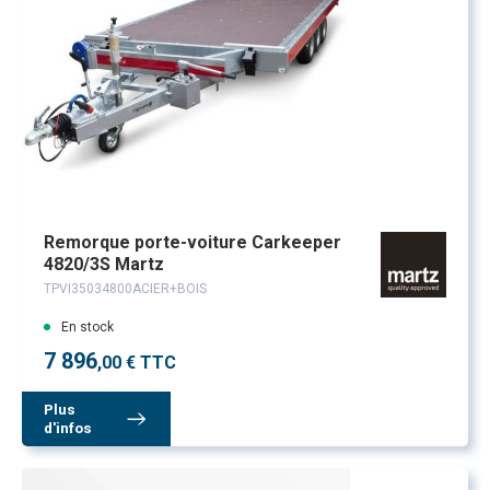
Remorque porte-voiture Carkeeper
4820/3S Martz
TPVI35034800ACIER+BOIS
En stock
7 896
,00 € TTC
Plus
d'infos