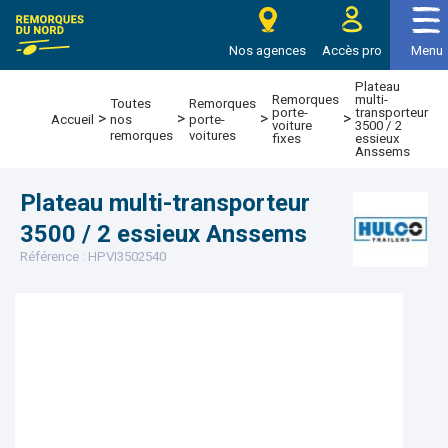
e Remorques du nord
Nos agences
Accès pro
Menu
Plateau
Remorques
multi-
Toutes
Remorques
porte-
transporteur
>
>
>
>
Accueil
nos
porte-
voiture
3500 / 2
remorques
voitures
fixes
essieux
Anssems
Plateau multi-transporteur
3500 / 2 essieux Anssems
Référence : HPVI3502540