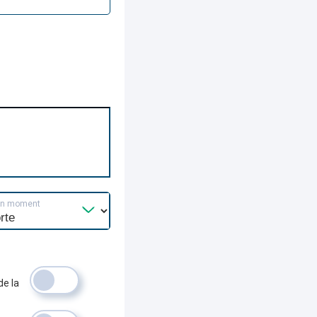
un moment
de la