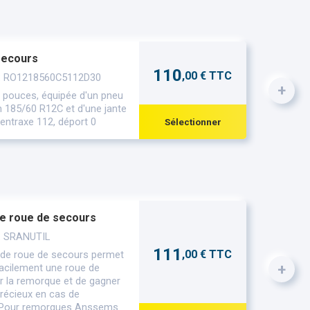
secours
110
,00 € TTC
 : RO1218560C5112D30
+
 pouces, équipée d'un pneu
n 185/60 R12C et d'une jante
 entraxe 112, déport 0
Sélectionner
e roue de secours
: SRANUTIL
111
,00 € TTC
 de roue de secours permet
+
 facilement une roue de
r la remorque et de gagner
récieux en cas de
. Pour remorques Anssems