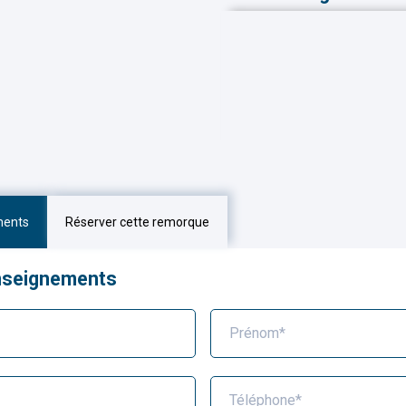
ments
Réserver cette remorque
nseignements
Prénom*
Téléphone*