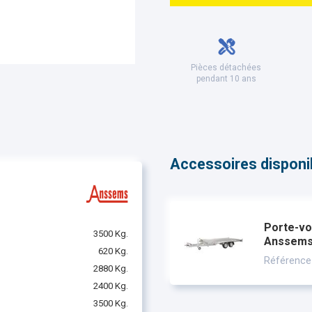
Pièces détachées
pendant 10 ans
Accessoires disponibl
Porte-vo
3500 Kg.
Anssem
620 Kg.
Référence
2880 Kg.
2400 Kg.
3500 Kg.