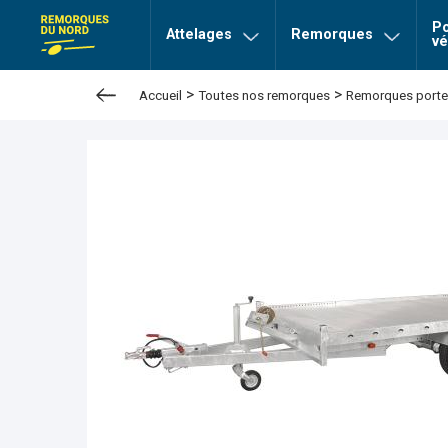
Po
page Remorques du nord
Attelages
Remorques
vé
>
>
Accueil
Toutes nos remorques
Remorques porte-