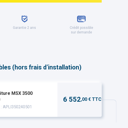
Garantie 2 ans
Crédit possible
sur demande
es (hors frais d’installation)
iture MSX 3500
6 552
s
,00 € TTC
 : APLI350240501