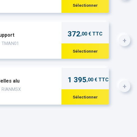
Sélectionner
372
,00 € TTC
support
+
 : TMAN01
Sélectionner
1 395
,00 € TTC
elles alu
+
 : RIANMSX
Sélectionner