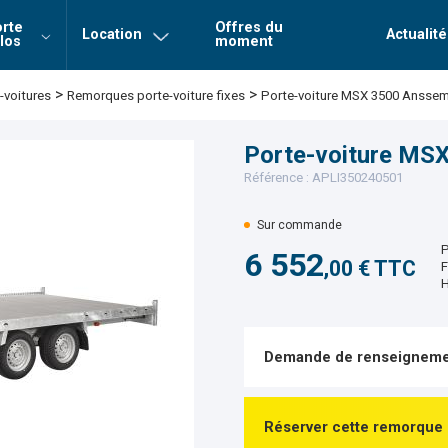
rte
Offres du
Location
Actualité
los
moment
Login
Mot de 
>
>
Remorques porte-voiture fixes
Porte-voiture MSX 3500 Ansse
voitures
Connexion
Porte-voiture MS
Référence : APLI350240501
Sur commande
P
6 552
,00 € TTC
F
H
Demande de renseigneme
Réserver cette remorque