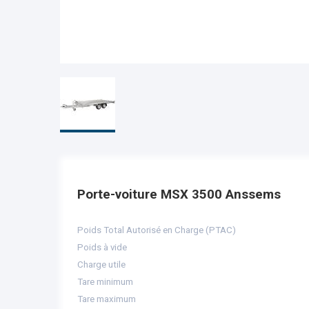
Porte-voiture MSX 3500 Anssems
Poids Total Autorisé en Charge (PTAC)
Poids à vide
Charge utile
Tare minimum
Tare maximum