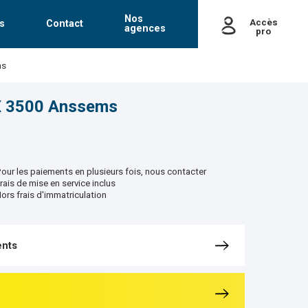
Nos
Accès
s
Contact
agences
pro
passe
ms
Mot de passe oublié
X 3500 Anssems
our les paiements en plusieurs fois, nous contacter
rais de mise en service inclus
ors frais d'immatriculation
nts