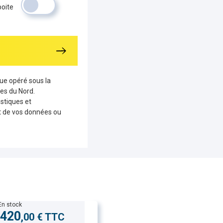
boite
que opéré sous la
es du Nord.
stiques et
nt de vos données ou
En stock
 420
,00 € TTC