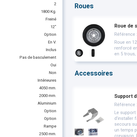
2
Roues
1800 Kg.
Freiné
Roue de 
12"
Référence
Option
Roue en 12
En V.
renforcé e
Inclus
en 5 trous,
Pas de basculement
Oui
Accessoires
Non
Intérieures
4050 mm.
2000 mm.
Support d
Aluminium
Référence 
Option
Le support
d'installer
Option
secours su
Rampe
un temps p
2500 mm.
crevaison