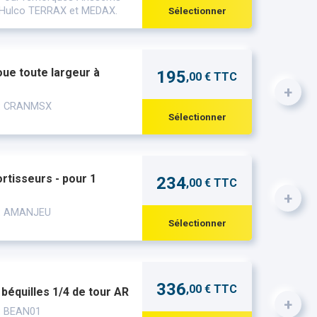
et Hulco TERRAX et MEDAX.
Sélectionner
oue toute largeur à
195
,00 € TTC
+
 : CRANMSX
Sélectionner
rtisseurs - pour 1
234
,00 € TTC
+
 : AMANJEU
Sélectionner
336
,00 € TTC
 béquilles 1/4 de tour AR
+
: BEAN01