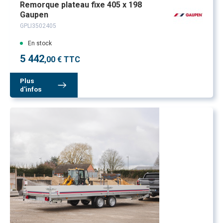
Remorque plateau fixe 405 x 198
Gaupen
GPLI3502405
En stock
5 442
,00 € TTC
Plus
d'infos