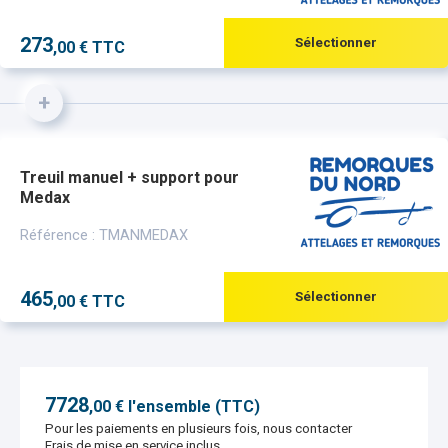
273
Sélectionner
,00 € TTC
+
Treuil manuel + support pour
Medax
Référence : TMANMEDAX
465
Sélectionner
,00 € TTC
7728
,
00
€ l'ensemble (TTC)
Pour les paiements en plusieurs fois, nous contacter
Frais de mise en service inclus