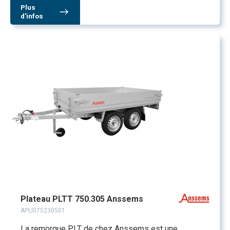
Plus
d'infos
Plateau PLTT 750.305 Anssems
APLI075230501
La remorque PLT de chez Anssems est une