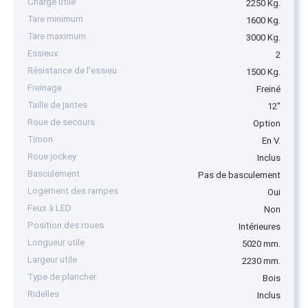
Charge utile
2250 Kg.
Tare minimum
1600 Kg.
Tare maximum
3000 Kg.
Essieux
2
Résistance de l'essieu
1500 Kg.
Freinage
Freiné
Taille de jantes
12"
Roue de secours
Option
Timon
En V.
Roue jockey
Inclus
Basculement
Pas de basculement
Logement des rampes
Oui
Feux à LED
Non
Position des roues
Intérieures
Longueur utile
5020 mm.
Largeur utile
2230 mm.
Type de plancher
Bois
Ridelles
Inclus