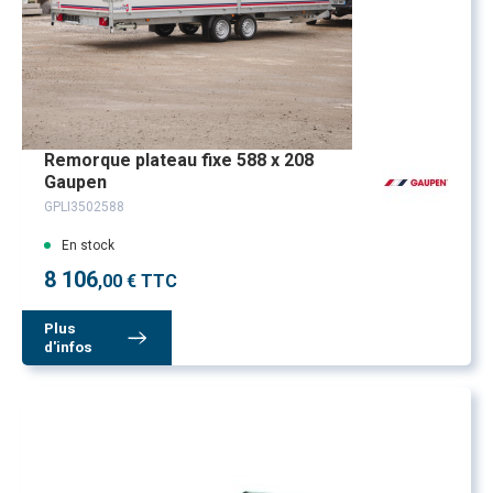
Remorque plateau fixe 588 x 208
Gaupen
GPLI3502588
En stock
8 106
,00 € TTC
Plus
d'infos