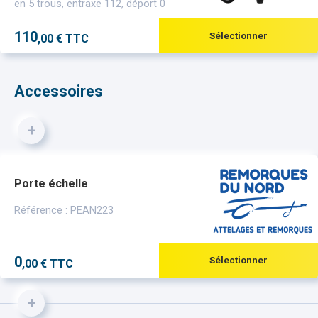
en 5 trous, entraxe 112, déport 0
110
Sélectionner
,00 € TTC
Accessoires
+
Porte échelle
Référence : PEAN223
0
Sélectionner
,00 € TTC
+