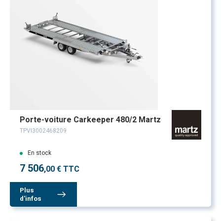
Porte-voiture Carkeeper 480/2 Martz
TPVI3002468209
En stock
7 506
,00 € TTC
Plus
d'infos