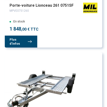
Porte-voiture Lionceau 261 0751SF
MPVE0751260
En stock
1 848
,00 € TTC
Plus
d'infos