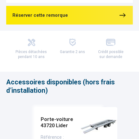
Réserver cette remorque
Pièces détachées
Garantie 2 ans
Crédit possible
pendant 10 ans
sur demande
Accessoires disponibles (hors frais
d’installation)
Porte-voiture
43720 Lider
Référence :