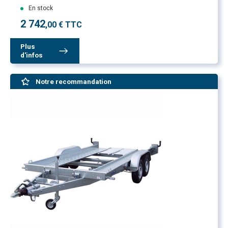
En stock
2 742
,00 € TTC
Plus
d'infos
Notre recommandation