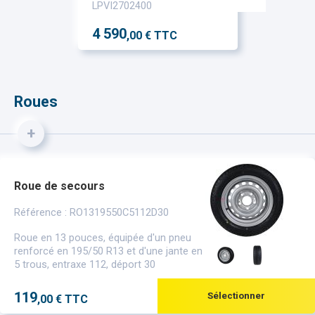
LPVI2702400
4 590
,00 € TTC
Roues
+
Roue de secours
Référence : RO1319550C5112D30
Roue en 13 pouces, équipée d'un pneu
renforcé en 195/50 R13 et d'une jante en
5 trous, entraxe 112, déport 30
119
Sélectionner
,00 € TTC