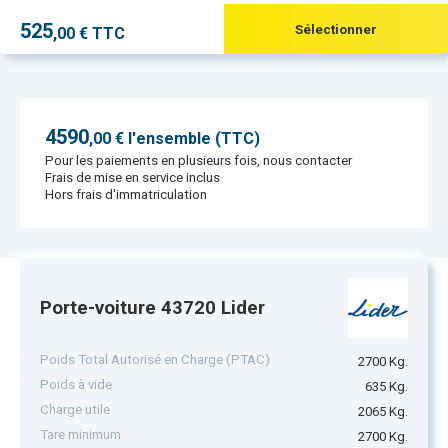
525
Sélectionner
,00 € TTC
4590
,
00
€ l'ensemble (TTC)
Pour les paiements en plusieurs fois, nous contacter
Frais de mise en service inclus
Hors frais d'immatriculation
Porte-voiture 43720 Lider
Poids Total Autorisé en Charge (PTAC)
2700 Kg.
Poids à vide
635 Kg.
Charge utile
2065 Kg.
Tare minimum
2700 Kg.