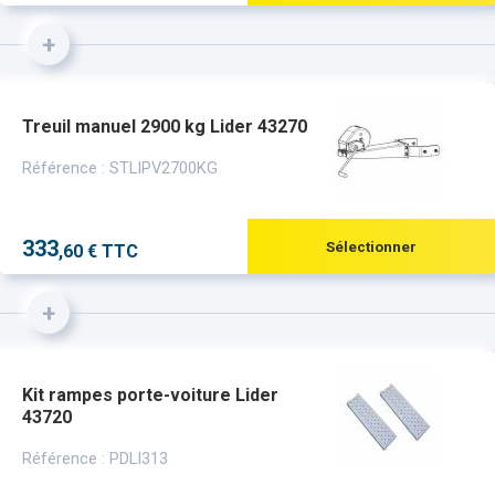
+
Treuil manuel 2900 kg Lider 43270
Référence : STLIPV2700KG
333
Sélectionner
,60 € TTC
+
Kit rampes porte-voiture Lider
43720
Référence : PDLI313