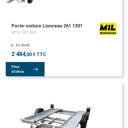
Porte-voiture Lionceau 261 1301
MPVE13012600
En stock
2 484
,00 € TTC
Plus
d'infos