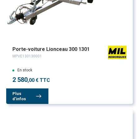
Porte-voiture Lionceau 300 1301
MPVE130130001
En stock
2 580
,00 € TTC
Plus
d'infos