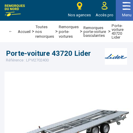
e Remorques du nord
Nos agences
Accès pro
Menu
Porte-
Toutes
Remorques
Remorques
voiture
>
>
>
>
porte-voiture
Accueil
nos
porte-
43720
basculantes
remorques
voitures
Lider
Porte-voiture 43720 Lider
Référence : LPVI2702400