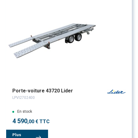
Porte-voiture 43720 Lider
LPVI2702400
En stock
4 590
,00 € TTC
Plus