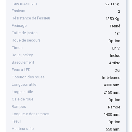
Tare maximum
2700 Kg.
Essieux
2
Résistance de l'essieu
1350 Kg.
Freinage
Freiné
Taille de jantes
13"
Roue de secours
Option
Timon
En V.
Roue jockey
Inclus
Basculement
Arrière
Feux à LED
Oui
Position des roues
Intérieures
Longueur utile
4000 mm.
Largeur utile
2150 mm.
Cale de roue
Option
Rampes
Rampe
Longueur des rampes
1400 mm.
Treuil
Option
Hauteur utile
650 mm.