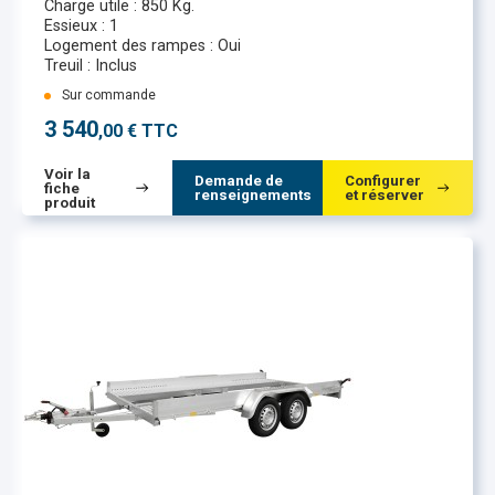
Charge utile : 850 Kg.
Essieux : 1
Logement des rampes : Oui
Treuil : Inclus
Sur commande
3 540
,00 € TTC
Voir la
Demande de
Configurer
fiche
renseignements
et réserver
produit