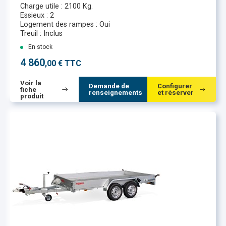
Charge utile : 2100 Kg.
Essieux : 2
Logement des rampes : Oui
Treuil : Inclus
En stock
4 860
,00 € TTC
Voir la
Demande de
Configurer
fiche
renseignements
et réserver
produit