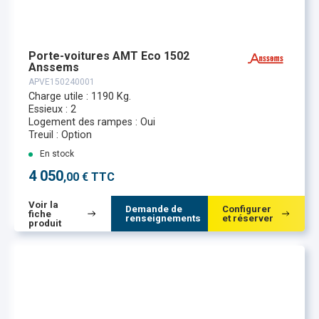
Porte-voitures AMT Eco 1502
Anssems
APVE150240001
Charge utile : 1190 Kg.
Essieux : 2
Logement des rampes : Oui
Treuil : Option
En stock
4 050
,00 € TTC
Voir la
Demande de
Configurer
fiche
renseignements
et réserver
produit