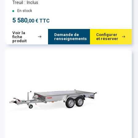
Treuil : Inclus
En stock
5 580
,00 € TTC
Voir la
Demande de
Configurer
fiche
renseignements
et réserver
produit