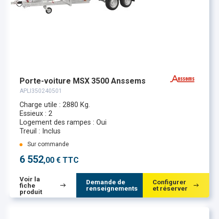
Porte-voiture MSX 3500 Anssems
APLI350240501
Charge utile : 2880 Kg.
Essieux : 2
Logement des rampes : Oui
Treuil : Inclus
Sur commande
6 552
,00 € TTC
Voir la
Demande de
Configurer
fiche
renseignements
et réserver
produit