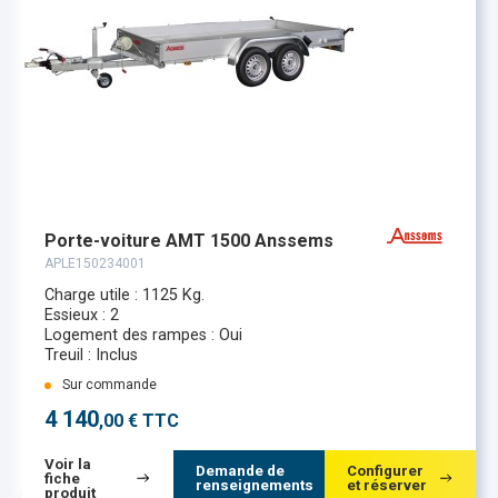
Porte-voiture AMT 1500 Anssems
APLE150234001
Charge utile : 1125 Kg.
Essieux : 2
Logement des rampes : Oui
Treuil : Inclus
Sur commande
4 140
,00 € TTC
Voir la
Demande de
Configurer
fiche
renseignements
et réserver
produit