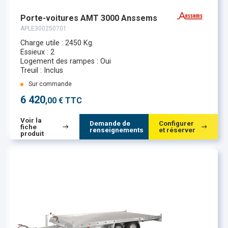
Porte-voitures AMT 3000 Anssems
APLE300250701
Charge utile : 2450 Kg.
Essieux : 2
Logement des rampes : Oui
Treuil : Inclus
Sur commande
6 420
,00 € TTC
Voir la
Demande de
Configurer
fiche
renseignements
et réserver
produit