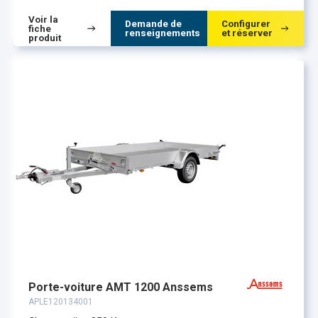
Voir la
Demande de
Configurer
fiche
renseignements
et réserver
produit
Porte-voiture AMT 1200 Anssems
APLE120134001