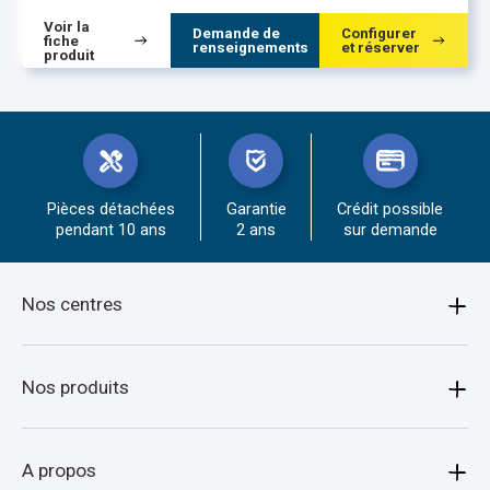
Voir la
Demande de
Configurer
fiche
renseignements
et réserver
produit
Pièces détachées
Garantie
Crédit possible
pendant 10 ans
2 ans
sur demande
Nos centres
Amiens
Nos produits
Armentières
Bagagère
A propos
Arras