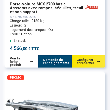
Porte-voiture MSX 2700 basic
Anssems avec rampes, béquilles, treuil
et son support
APLI2702405BASIC
Charge utile : 2180 Kg.
Essieux : 2
Logement des rampes : Oui
Treuil : Option
En stock
4 566
,00 € TTC
Voir la
Demande de
Configurer
fiche
renseignements
et réserver
produit
PROMO