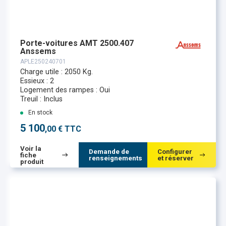
Porte-voitures AMT 2500.407
Anssems
APLE250240701
Charge utile : 2050 Kg.
Essieux : 2
Logement des rampes : Oui
Treuil : Inclus
En stock
5 100
,00 € TTC
Voir la
Demande de
Configurer
fiche
renseignements
et réserver
produit