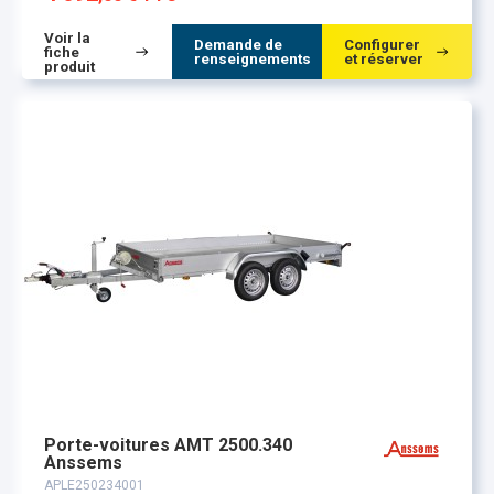
Voir la
Demande de
Configurer
fiche
renseignements
et réserver
produit
Porte-voitures AMT 2500.340
Anssems
APLE250234001