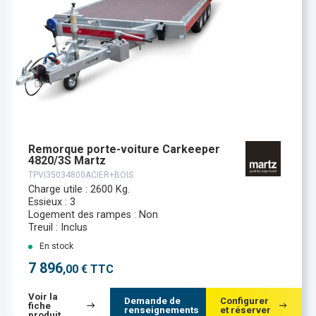
Remorque porte-voiture Carkeeper
4820/3S Martz
TPVI35034800ACIER+BOIS
Charge utile : 2600 Kg.
Essieux : 3
Logement des rampes : Non
Treuil : Inclus
En stock
7 896
,00 € TTC
Voir la
Demande de
Configurer
fiche
renseignements
et réserver
produit