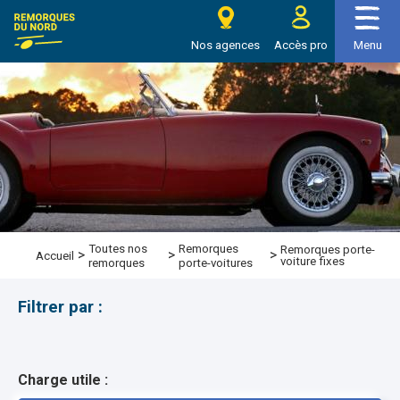
e Remorques du nord
Nos agences
Accès pro
Menu
Toutes nos
Remorques
Remorques porte-
>
>
>
Accueil
voiture fixes
remorques
porte-voitures
Filtrer par :
Charge utile :