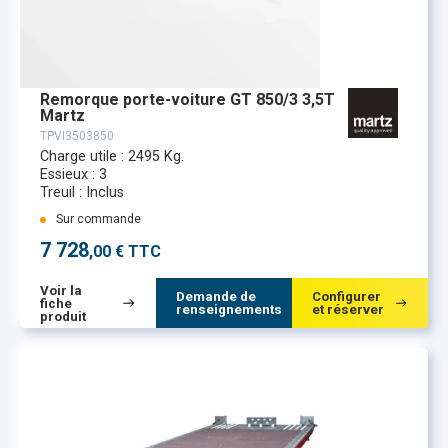
Remorque porte-voiture GT 850/3 3,5T
Martz
TPVI3503850
Charge utile : 2495 Kg.
Essieux : 3
Treuil : Inclus
Sur commande
7 728
,00 € TTC
Voir la
Demande de
Configurer
fiche
renseignements
et réserver
produit