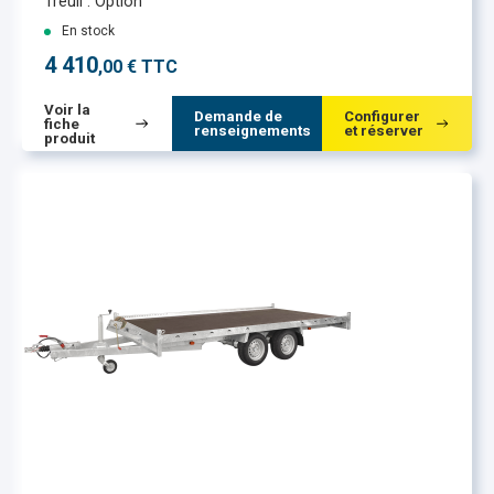
Treuil : Option
En stock
4 410
,00 € TTC
Voir la
Demande de
Configurer
fiche
renseignements
et réserver
produit