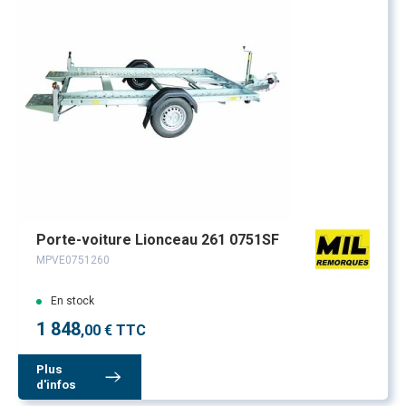
Porte-voiture Lionceau 261 0751SF
MPVE0751260
En stock
1 848
,00 € TTC
Plus
d'infos