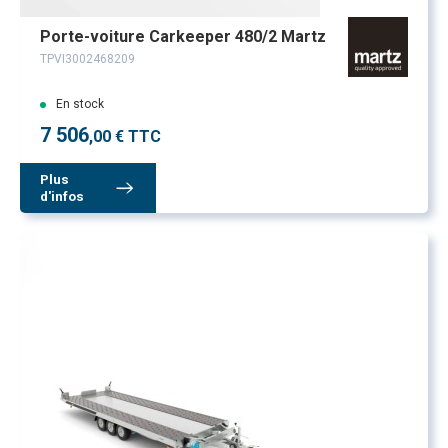
Porte-voiture Carkeeper 480/2 Martz
TPVI3002468209
En stock
7 506
,00 € TTC
Plus
d'infos