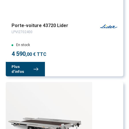
Porte-voiture 43720 Lider
LPVI2702400
En stock
4 590
,00 € TTC
Plus
d'infos