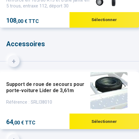
5 trous, entraxe 112, déport 30
108
Sélectionner
,00 € TTC
Accessoires
+
Support de roue de secours pour
porte-voiture Lider de 3,61m
Référence : SRLI38010
64
Sélectionner
,00 € TTC