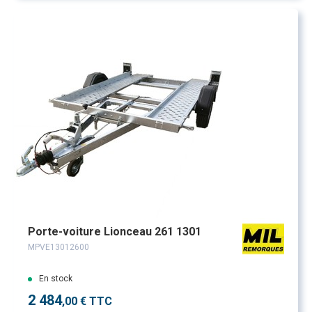
Porte-voiture Lionceau 261 1301
MPVE13012600
En stock
2 484
,00 € TTC