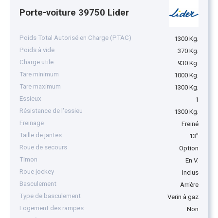
Porte-voiture 39750 Lider
Poids Total Autorisé en Charge (PTAC)
1300 Kg.
Poids à vide
370 Kg.
Charge utile
930 Kg.
Tare minimum
1000 Kg.
Tare maximum
1300 Kg.
Essieux
1
Résistance de l'essieu
1300 Kg.
Freinage
Freiné
Taille de jantes
13"
Roue de secours
Option
Timon
En V.
Roue jockey
Inclus
Basculement
Arrière
Type de basculement
Verin à gaz
Logement des rampes
Non