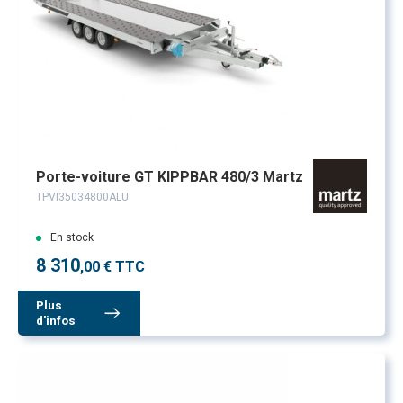
Porte-voiture GT KIPPBAR 480/3 Martz
TPVI35034800ALU
En stock
8 310
,00 € TTC
Plus
d'infos