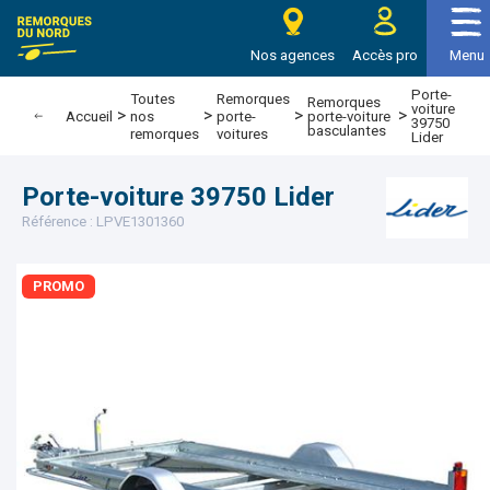
e Remorques du nord
Nos agences
Accès pro
Menu
Porte-
Toutes
Remorques
Remorques
voiture
>
>
>
>
porte-voiture
Accueil
nos
porte-
39750
basculantes
remorques
voitures
Lider
Porte-voiture 39750 Lider
Référence : LPVE1301360
PROMO