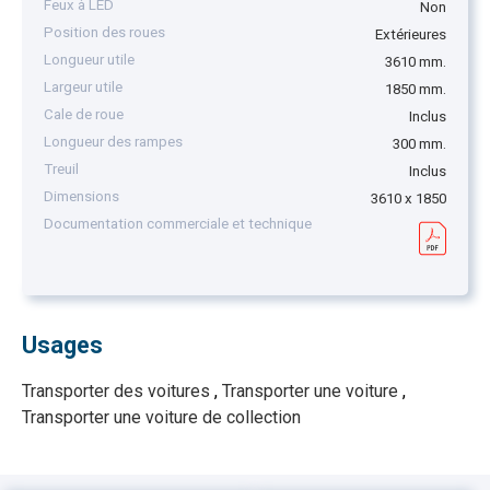
Feux à LED
Non
Position des roues
Extérieures
Longueur utile
3610 mm.
Largeur utile
1850 mm.
Cale de roue
Inclus
Longueur des rampes
300 mm.
Treuil
Inclus
Dimensions
3610 x 1850
Documentation commerciale et technique
Usages
Transporter des voitures
,
Transporter une voiture
,
Transporter une voiture de collection