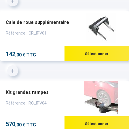
+
Cale de roue supplémentaire
Référence : CRLIPV01
142
Sélectionner
,00 € TTC
+
Kit grandes rampes
Référence : RCLIPV04
570
Sélectionner
,00 € TTC