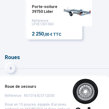
Porte-voiture
39750 Lider
Référence :
LPVE1301360
2 250
,00 € TTC
Roues
+
Roue de secours
Référence : RO13165C5112D30
Roue en 13 pouces, équipée d'un pneu
renforcé en 165/80 R13 et d'une jante en