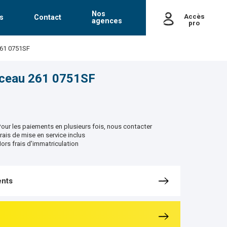
Nos
Accès
s
Contact
agences
pro
passe
261 0751SF
Mot de passe oublié
nceau 261 0751SF
our les paiements en plusieurs fois, nous contacter
rais de mise en service inclus
ors frais d'immatriculation
nts