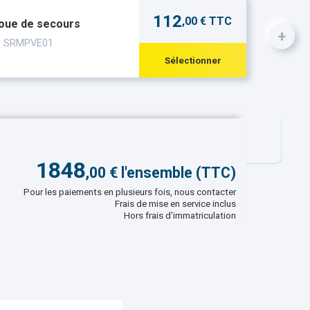
112
,00 € TTC
roue de secours
+
 : SRMPVE01
Sélectionner
1848
,
00
€ l'ensemble (TTC)
Pour les paiements en plusieurs fois, nous contacter
Frais de mise en service inclus
Hors frais d'immatriculation