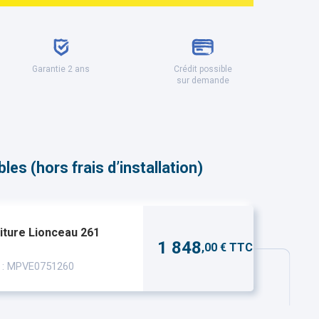
Garantie 2 ans
Crédit possible
sur demande
es (hors frais d’installation)
iture Lionceau 261
1 848
,00 € TTC
 : MPVE0751260