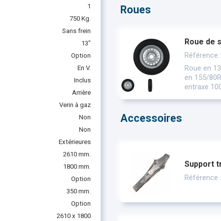
1
Roues
750 Kg.
Sans frein
Roue de 
13"
Référence
Option
Roue en 13
En V.
en 155/80R1
Inclus
entraxe 100
Arrière
Verin à gaz
Accessoires
Non
Non
Extérieures
2610 mm.
Support t
1800 mm.
Référence
Option
350 mm.
Option
2610 x 1800