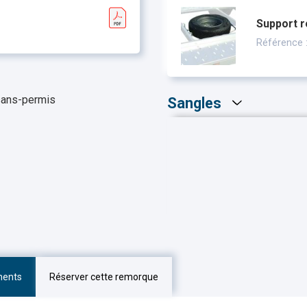
Support 
Référence
 sans-permis
Sangles
ments
Réserver cette remorque