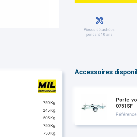
Pièces détachées
pendant 10 ans
Accessoires disponibl
Porte-vo
750 Kg.
0751SF
245 Kg.
Référence
505 Kg.
750 Kg.
750 Kg.