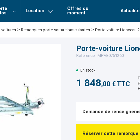
rte
Offres du
Location
Actualité
los
moment
Login
Mot de 
>
>
Remorques porte-voiture basculantes
Porte-voiture Lionceau 
voitures
Connexion
Porte-voiture Lio
Référence : MPVE0751260
En stock
P
1 848
,00 € TTC
F
H
Demande de renseigneme
Réserver cette remorque