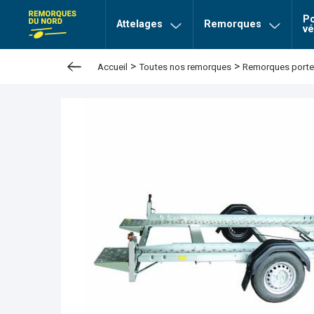
Po
page Remorques du nord
Attelages
Remorques
vé
>
>
Accueil
Toutes nos remorques
Remorques porte-