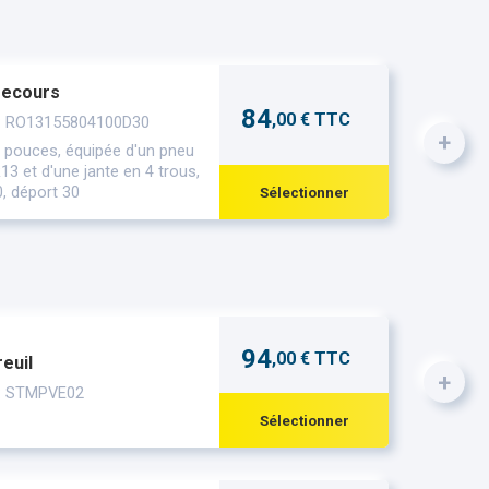
secours
84
,00 € TTC
 : RO13155804100D30
+
 pouces, équipée d'un pneu
3 et d'une jante en 4 trous,
, déport 30
Sélectionner
94
,00 € TTC
reuil
+
 : STMPVE02
Sélectionner