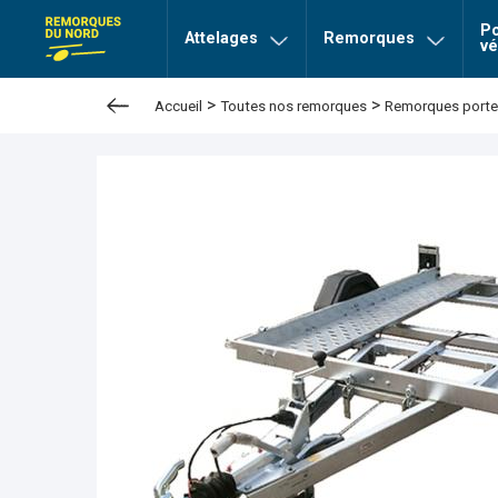
Po
page Remorques du nord
Attelages
Remorques
vé
>
>
Accueil
Toutes nos remorques
Remorques porte-