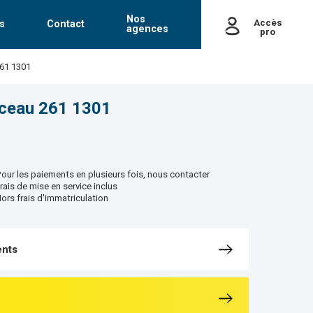
Nos
Accès
s
Contact
agences
pro
passe
261 1301
Mot de passe oublié
nceau 261 1301
our les paiements en plusieurs fois, nous contacter
rais de mise en service inclus
ors frais d'immatriculation
nts