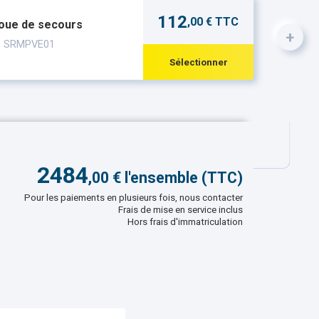
112
,00 € TTC
roue de secours
+
 : SRMPVE01
Sélectionner
2484
,
00
€ l'ensemble (TTC)
Pour les paiements en plusieurs fois, nous contacter
Frais de mise en service inclus
Hors frais d'immatriculation