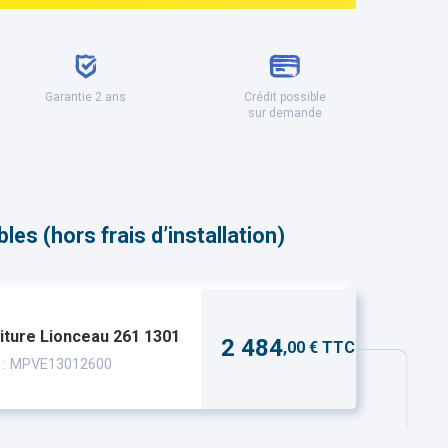
Garantie 2 ans
Crédit possible
sur demande
es (hors frais d’installation)
iture Lionceau 261 1301
2 484
,00 € TTC
 : MPVE13012600