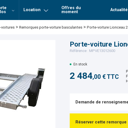
rte
Offres du
Location
Actualité
los
moment
Login
Mot de 
>
>
Remorques porte-voiture basculantes
Porte-voiture Lionceau 
voitures
Connexion
Porte-voiture Lio
Référence : MPVE13012600
En stock
P
2 484
,00 € TTC
F
H
Demande de renseigneme
Réserver cette remorque