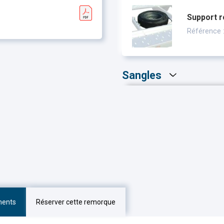
Support 
Référence
Sangles
ments
Réserver cette remorque