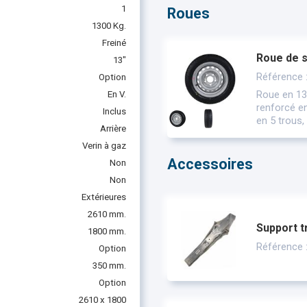
1
Roues
1300 Kg.
Freiné
Roue de 
13"
Référence
Option
Roue en 13
En V.
renforcé en
Inclus
en 5 trous,
Arrière
Verin à gaz
Accessoires
Non
Non
Extérieures
2610 mm.
Support t
1800 mm.
Référence
Option
350 mm.
Option
2610 x 1800