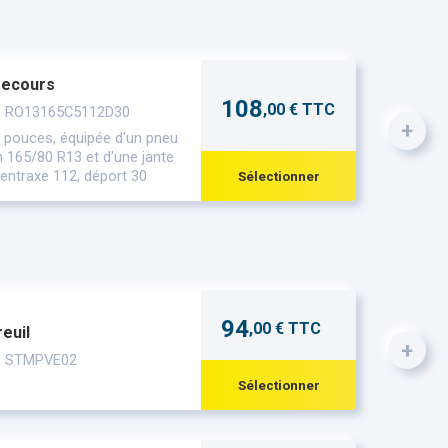
secours
108
,00 € TTC
 : RO13165C5112D30
+
 pouces, équipée d'un pneu
 165/80 R13 et d'une jante
 entraxe 112, déport 30
Sélectionner
94
,00 € TTC
reuil
+
 : STMPVE02
Sélectionner