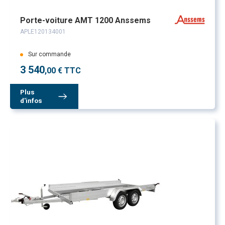
Porte-voiture AMT 1200 Anssems
APLE120134001
Sur commande
3 540
,00 € TTC
Plus
d'infos