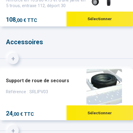
5 trous, entraxe 112, déport 30
108
Sélectionner
,00 € TTC
Accessoires
+
Support de roue de secours
Référence : SRLIPV03
24
Sélectionner
,00 € TTC
+