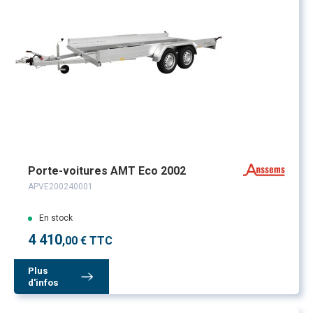
Porte-voitures AMT Eco 2002
APVE200240001
En stock
4 410
,00 € TTC
Plus
d'infos