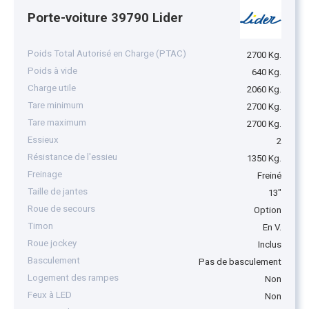
Porte-voiture 39790 Lider
Poids Total Autorisé en Charge (PTAC)
2700 Kg.
Poids à vide
640 Kg.
Charge utile
2060 Kg.
Tare minimum
2700 Kg.
Tare maximum
2700 Kg.
Essieux
2
Résistance de l'essieu
1350 Kg.
Freinage
Freiné
Taille de jantes
13"
Roue de secours
Option
Timon
En V.
Roue jockey
Inclus
Basculement
Pas de basculement
Logement des rampes
Non
Feux à LED
Non