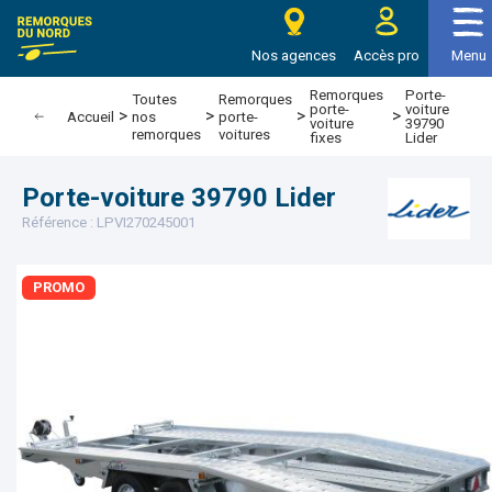
e Remorques du nord
Nos agences
Accès pro
Menu
Remorques
Porte-
Toutes
Remorques
porte-
voiture
>
>
>
>
Accueil
nos
porte-
voiture
39790
remorques
voitures
fixes
Lider
Porte-voiture 39790 Lider
Référence : LPVI270245001
PROMO