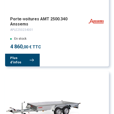
Porte-voitures AMT 2500.340
Anssems
APLE250234001
En stock
4 860
,00 € TTC
Plus
d'infos