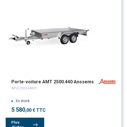
Porte-voiture AMT 2500.440 Anssems
APLE250244001
En stock
5 580
,00 € TTC
Plus