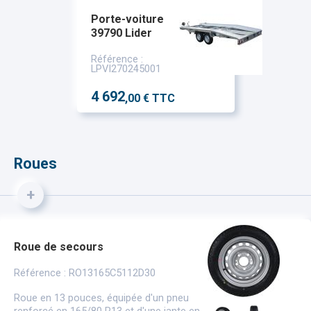
Porte-voiture
39790 Lider
Référence :
LPVI270245001
4 692
,00 € TTC
Roues
+
Roue de secours
Référence : RO13165C5112D30
Roue en 13 pouces, équipée d'un pneu
renforcé en 165/80 R13 et d'une jante en