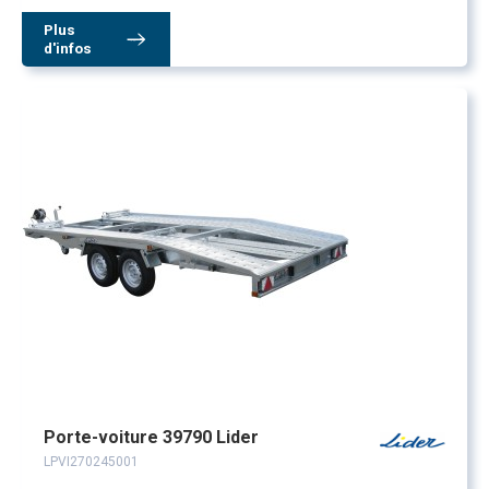
Plus
d'infos
Porte-voiture 39790 Lider
LPVI270245001