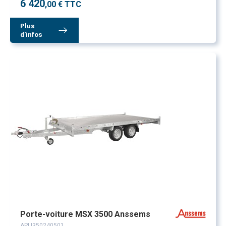
6 420
,00 € TTC
Plus
d'infos
Porte-voiture MSX 3500 Anssems
APLI350240501