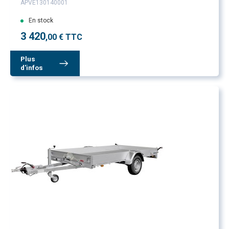
APVE130140001
En stock
3 420
,00 € TTC
Plus
d'infos