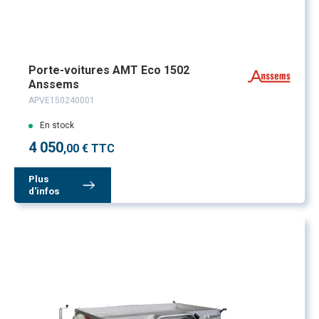
Porte-voitures AMT Eco 1502
Anssems
APVE150240001
En stock
4 050
,00 € TTC
Plus
d'infos